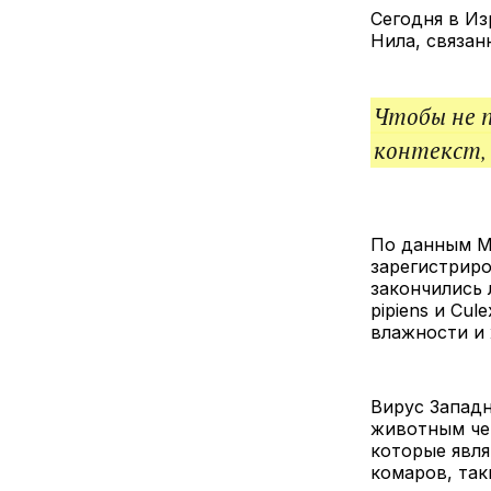
Сегодня в Из
Нила, связа
Чтобы не 
контекст,
По данным Ми
зарегистриро
закончились 
pipiens и Cu
влажности и
Вирус Западн
животным чер
которые явля
комаров, так