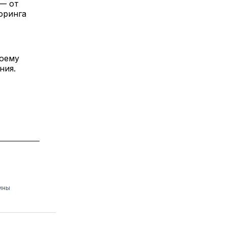
— от 
ринга 
оему 
ния.
ины