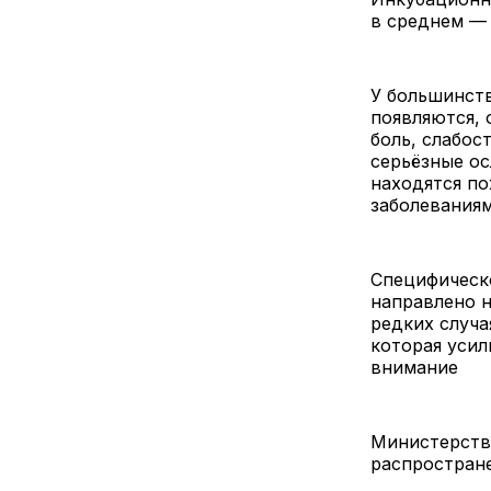
в среднем — 
У большинст
появляются, 
боль, слабос
серьёзные ос
находятся по
заболеваниям
Специфическо
направлено н
редких случа
которая усил
внимание 
Министерства
распростране