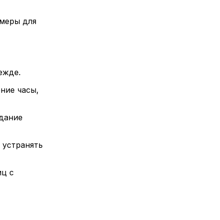
еры для 
ежде.
ие часы, 
дание 
устранять 
ц с 