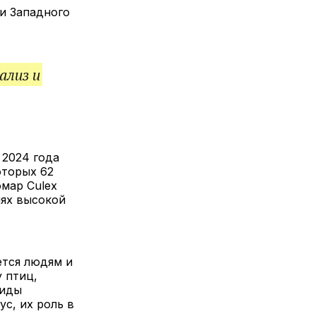
лкой
 Западного 
ализ и
2024 года 
торых 62 
мар Culex 
ях высокой 
тся людям и 
птиц, 
иды 
с, их роль в 