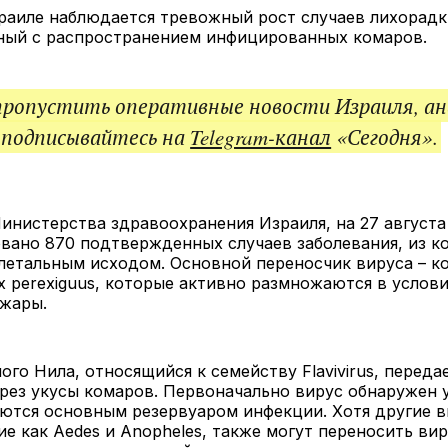
ссы
раиле наблюдается тревожный рост случаев лихорадки
нный с распространением инфицированных комаров.
пропустить оперативные новости Израиля, ан
 подписывайтесь на
Telegram-канал
«Сегодня».
нистерства здравоохранения Израиля, на 27 августа 
вано 870 подтвержденных случаев заболевания, из ко
летальным исходом. Основной переносчик вируса – ко
lex perexiguus, которые активно размножаются в услови
 жары.
ого Нила, относящийся к семейству Flavivirus, передае
ез укусы комаров. Первоначально вирус обнаружен у 
ются основным резервуаром инфекции. Хотя другие в
ие как Aedes и Anopheles, также могут переносить виру