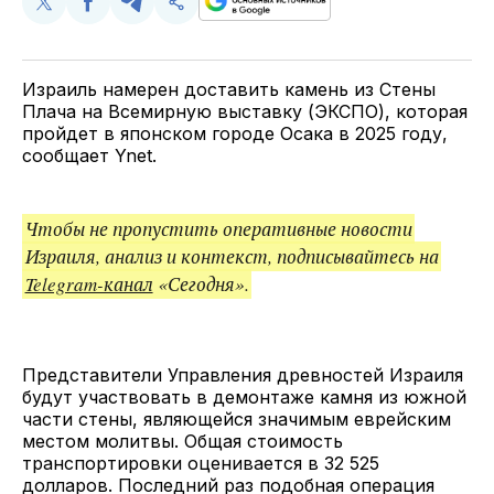
Поделиться
Поделиться
Поделиться
Скопируйте
у
в
в
и
Twitter
Facebook
Telegram
поделитесь
ссылкой
Израиль намерен доставить камень из Стены
Плача на Всемирную выставку (ЭКСПО), которая
пройдет в японском городе Осака в 2025 году,
сообщает Ynet.
Чтобы не пропустить оперативные новости
Израиля, анализ и контекст, подписывайтесь на
Telegram-канал
«Сегодня».
Представители Управления древностей Израиля
будут участвовать в демонтаже камня из южной
части стены, являющейся значимым еврейским
местом молитвы. Общая стоимость
транспортировки оценивается в 32 525
долларов. Последний раз подобная операция