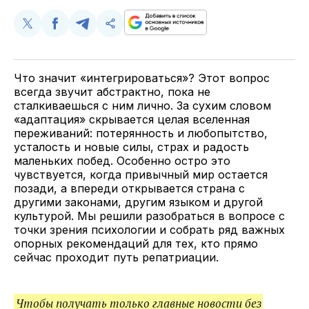
Поделиться
Поделиться
Поделиться
Скопируйте
у
в
в
и
Twitter
Facebook
Telegram
поделитесь
ссылкой
Что значит «интегрироваться»? Этот вопрос
всегда звучит абстрактно, пока не
сталкиваешься с ним лично. За сухим словом
«адаптация» скрывается целая вселенная
переживаний: потерянность и любопытство,
усталость и новые силы, страх и радость
маленьких побед. Особенно остро это
чувствуется, когда привычный мир остается
позади, а впереди открывается страна с
другими законами, другим языком и другой
культурой. Мы решили разобраться в вопросе с
точки зрения психологии и собрать ряд важных
опорных рекомендаций для тех, кто прямо
сейчас проходит путь репатриации.
Чтобы получать только главные новости без