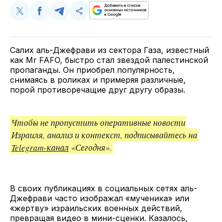
Поделиться
Поделиться
Поделиться
Скопируйте
у
в
в
и
Twitter
Facebook
Telegram
поделитесь
ссылкой
Салих аль-Джефрави из сектора Газа, известный
как Mr FAFO, быстро стал звездой палестинской
пропаганды. Он приобрел популярность,
снимаясь в роликах и примеряя различные,
порой противоречащие друг другу образы.
Чтобы не пропустить оперативные новости
Израиля, анализ и контекст, подписывайтесь на
Telegram-канал
«Сегодня».
В своих публикациях в социальных сетях аль-
Джефрави часто изображал «мученика» или
«жертву» израильских военных действий,
превращая видео в мини-сценки. Казалось,