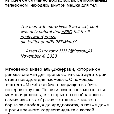
телефоном, находясь внутри мешка для тел.
The man with more lives than a cat, so it
was only natural that
#BBC
fall for it.
#pallywood
#gaza
pic.twitter.com/Eu26PiMmqY
— Arsen Ostrovsky ????️ (@Ostrov_A)
November 4, 2023
Мгновенно видео аль-Джефрави, которые он
раньше снимал для пропалестинской аудитории,
стали поводом для насмешек. С помощью
хештега #MrFafo он был превращен в объект
интернет-шуток. По сети разошлось множество
мемов и роликов, в которых его изображали в
самых нелепых образах – от «палестинского
борца за свободу» до «радиолога», а позже даже
в роли военного корреспондента с каской