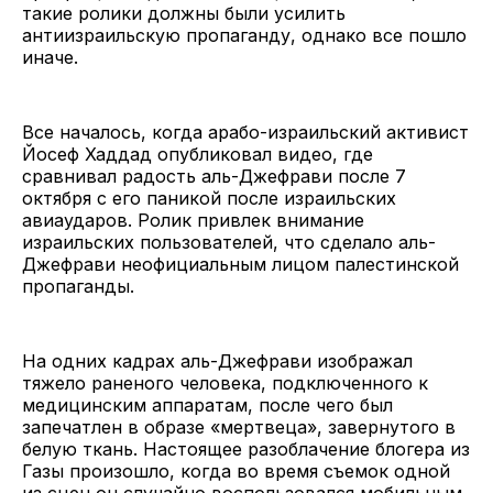
такие ролики должны были усилить
антиизраильскую пропаганду, однако все пошло
иначе.
Все началось, когда арабо-израильский активист
Йосеф Хаддад опубликовал видео, где
сравнивал радость аль-Джефрави после 7
октября с его паникой после израильских
авиаударов. Ролик привлек внимание
израильских пользователей, что сделало аль-
Джефрави неофициальным лицом палестинской
пропаганды.
На одних кадрах аль-Джефрави изображал
тяжело раненого человека, подключенного к
медицинским аппаратам, после чего был
запечатлен в образе «мертвеца», завернутого в
белую ткань. Настоящее разоблачение блогера из
Газы произошло, когда во время съемок одной
из сцен он случайно воспользовался мобильным