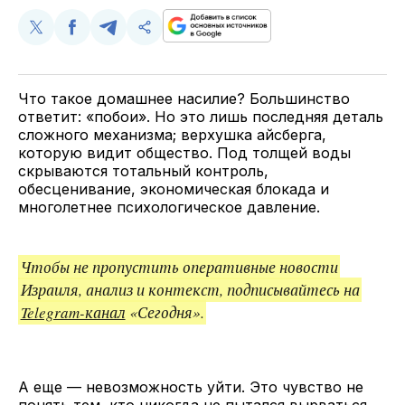
Поделиться
Поделиться
Поделиться
Скопируйте
у
в
в
и
Twitter
Facebook
Telegram
поделитесь
ссылкой
Что такое домашнее насилие? Большинство
ответит: «побои». Но это лишь последняя деталь
сложного механизма; верхушка айсберга,
которую видит общество. Под толщей воды
скрываются тотальный контроль,
обесценивание, экономическая блокада и
многолетнее психологическое давление.
Чтобы не пропустить оперативные новости
Израиля, анализ и контекст, подписывайтесь на
Telegram-канал
«Сегодня».
А еще — невозможность уйти. Это чувство не
понять тем, кто никогда не пытался вырваться