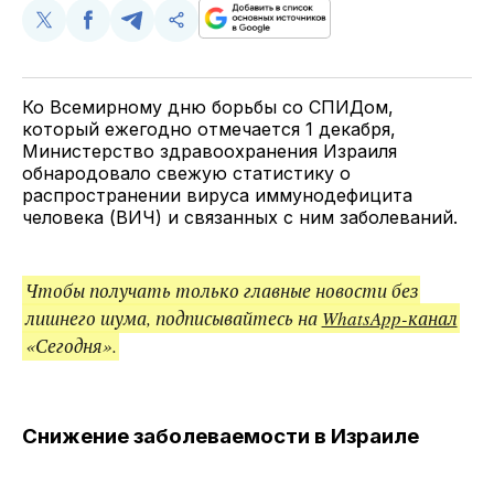
Поделиться
Поделиться
Поделиться
Скопируйте
у
в
в
и
Twitter
Facebook
Telegram
поделитесь
ссылкой
Ко Всемирному дню борьбы со СПИДом,
который ежегодно отмечается 1 декабря,
Министерство здравоохранения Израиля
обнародовало свежую статистику о
распространении вируса иммунодефицита
человека (ВИЧ) и связанных с ним заболеваний.
Чтобы получать только главные новости без
лишнего шума, подписывайтесь на
WhatsApp-канал
«Сегодня».
Снижение заболеваемости в Израиле