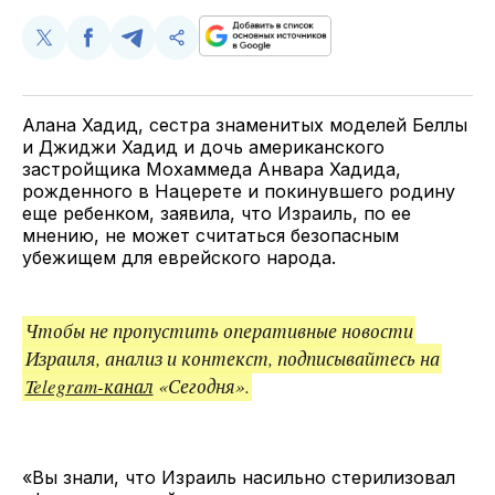
Поделиться
Поделиться
Поделиться
Скопируйте
у
в
в
и
Twitter
Facebook
Telegram
поделитесь
ссылкой
Алана Хадид, сестра знаменитых моделей Беллы
и Джиджи Хадид и дочь американского
застройщика Мохаммеда Анвара Хадида,
рожденного в Нацерете и покинувшего родину
еще ребенком, заявила, что Израиль, по ее
мнению, не может считаться безопасным
убежищем для еврейского народа.
Чтобы не пропустить оперативные новости
Израиля, анализ и контекст, подписывайтесь на
Telegram-канал
«Сегодня».
«Вы знали, что Израиль насильно стерилизовал