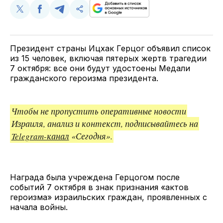
Поделиться
Поделиться
Поделиться
Скопируйте
у
в
в
и
Twitter
Facebook
Telegram
поделитесь
ссылкой
Президент страны Ицхак Герцог объявил список
из 15 человек, включая пятерых жертв трагедии
7 октября: все они будут удостоены Медали
гражданского героизма президента.
Чтобы не пропустить оперативные новости
Израиля, анализ и контекст, подписывайтесь на
Telegram-канал
«Сегодня».
Награда была учреждена Герцогом после
событий 7 октября в знак признания «актов
героизма» израильских граждан, проявленных с
начала войны.