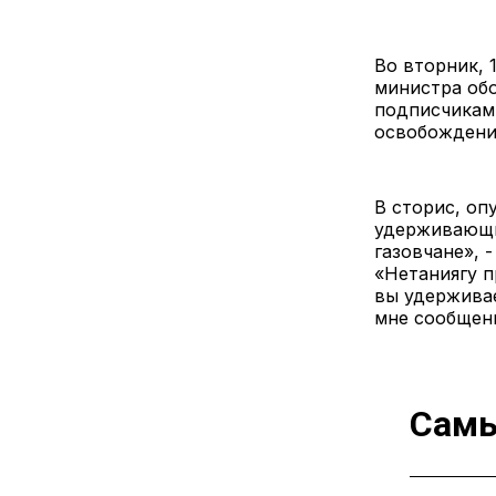
Во вторник, 
министра обо
подписчикам 
освобождени
В сторис, оп
удерживающим
газовчане», 
«Нетаниягу п
вы удерживае
мне сообщени
Самы