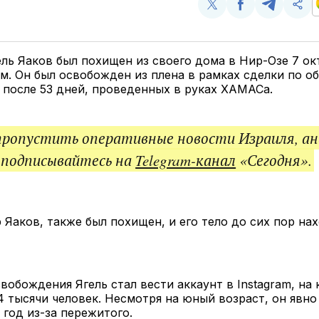
Поделиться
Поделиться
Поделит
Ско
у
в
в
и
Twitter
Facebook
Telegram
под
ссы
ель Яаков был похищен из своего дома в Нир-Озе 7 ок
м. Он был освобожден из плена в рамках сделки по о
после 53 дней, проведенных в руках ХАМАСа.
пропустить оперативные новости Израиля, ан
 подписывайтесь на
Telegram-канал
«Сегодня».
р Яаков, также был похищен, и его тело до сих пор на
вобождения Ягель стал вести аккаунт в Instagram, на
 тысячи человек. Несмотря на юный возраст, он явно
 год из-за пережитого.