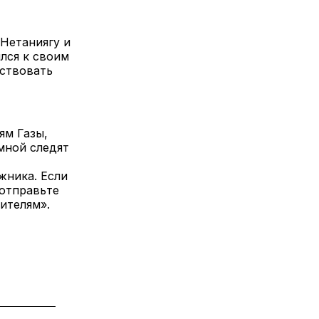
 Нетаниягу и
лся к своим
йствовать
ям Газы,
мной следят
жника. Если
 отправьте
ителям».