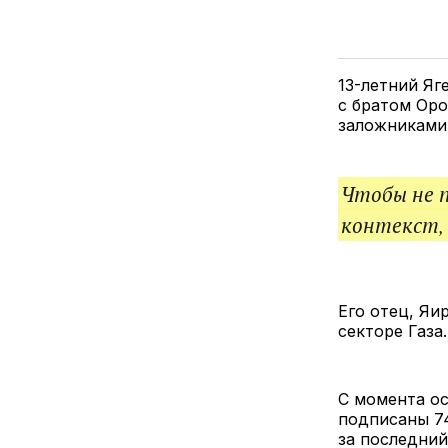
13-летний Яг
с братом Оро
заложниками 
Чтобы не 
контекст,
Его отец, Яи
секторе Газа.
С момента ос
подписаны 74
за последний