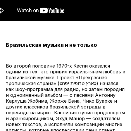
Бразильская музыка и не только
Во второй половине 1970-х Каспи оказался
одним из тех, кто привил израильтянам любовь к
бразильской музыке. Проект «Прекрасная
тропическая страна» («ארץ טרופית יפה») начался
как шоу-программа для радио, но затем породил
и одноименный альбом — с песнями Антониу
Карлуша Жобима, Жорже Бена, Чико Буарке и
других классиков бразильской эстрады в
переводе на иврит. Каспи выступил продюсером
и аранжировщиком, Эхуд Манор — создателем
новых текстов, а исполняли композиции многие
артисты, которые впоследствии сами станут