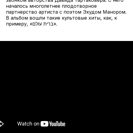
звонком авторства Давида Тартаковера. С него
началось многолетнее плодотворное
партнерство артиста с поэтом Эхудом Манором.
В альбом вошли такие культовые хиты, как, к
примеру, «ברית עולם».