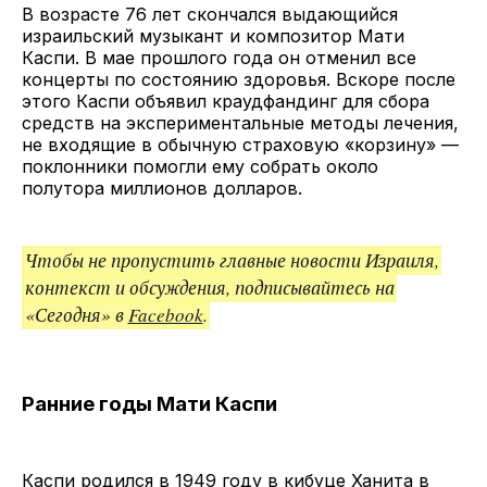
ссылкой
В возрасте 76 лет скончался выдающийся
израильский музыкант и композитор Мати
Каспи. В мае прошлого года он отменил все
концерты по состоянию здоровья. Вскоре после
этого Каспи объявил краудфандинг для сбора
средств на экспериментальные методы лечения,
не входящие в обычную страховую «корзину» —
поклонники помогли ему собрать около
полутора миллионов долларов.
Чтобы не пропустить главные новости Израиля,
контекст и обсуждения, подписывайтесь на
«Сегодня» в
Facebook
.
Ранние годы Мати Каспи
Каспи родился в 1949 году в кибуце Ханита в