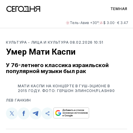
ТЕМНАЯ
Тель-Авив +30°
$ 3.00 · € 3.47
КУЛЬТУРА
- ЛИЦА И КУЛЬТУРА
08.02.2026 10:51
Умер Мати Каспи
У 76-летнего классика израильской
популярной музыки был рак
МАТИ КАСПИ НА КОНЦЕРТЕ В ГУШ-ЭЦИОНЕ В
2015 ГОДУ. ФОТО: ГЕРШОН ЭЛИНСОН/FLASH90
ЛЕВ ГАНКИН
Поделиться
Поделиться
Поделиться
Скопируйте
у
в
в
и
Twitter
Facebook
Telegram
поделитесь