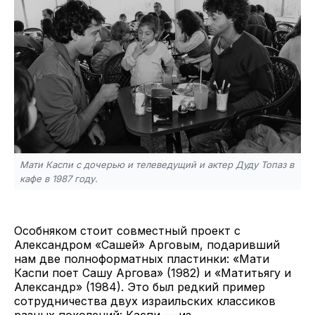
Мати Каспи с дочерью и телеведущий и актер Дуду Топаз в
кафе в 1987 году.
Особняком стоит совместный проект с
Александром «Сашей» Арговым, подаривший
нам две полноформатных пластинки: «Мати
Каспи поет Сашу Аргова» (1982) и «Матитьягу и
Александр» (1984). Это был редкий пример
сотрудничества двух израильских классиков
разных поколений: Каспи — из