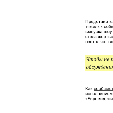
Представител
тяжелых собы
выпуска шоу 
стала жертво
настолько тя
Чтобы не 
обсуждения
Как
сообщае
исполнением 
«Евровидени