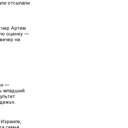
али отсылали
тнер Артем
ную оценку —
вечер на
ди —
ть младший
ультет
дежь».
 Израиле,
да семья