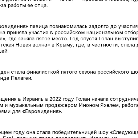
-за работы ее отца.
овидения» певица познакомилась задолго до участия 
она приняла участие в российском национальном отбо
», где заняла пятое место. Год спустя Голан выступи
тская Новая волна» в Крыму, где, в частности, спела 
ей.
Эден стала финалисткой пятого сезона российского шо
нде Пелагеи.
щения в Израиль в 2022 году Голан начала сотруднич
м и музыкальным продюсером Иноном Яхелем, работ
нями для «Евровидения».
ющем году она стала победительницей шоу «Следующа