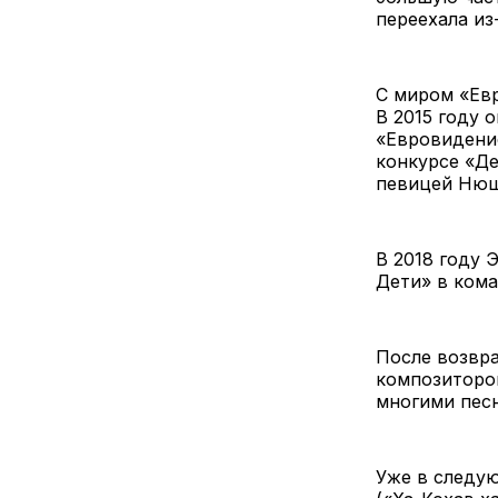
переехала из
С миром «Евр
В 2015 году 
«Евровидение
конкурсе «Де
певицей Нюш
В 2018 году 
Дети» в кома
После возвра
композиторо
многими пес
Уже в следу