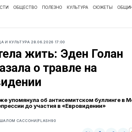
ОСТИ
ОБЩЕСТВО
ПОЛЕЗНО
КУЛЬТУРА
СЮЖЕТЫ
ОБЩИ
ЦА И КУЛЬТУРА
28.06.2026 17:00
тела жить: Эден Голан
азала о травле на
видении
же упомянула об антисемитском буллинге в М
прессии до участия в «Евровидении»
ВШАЛОМ САССОНИ/FLASH90