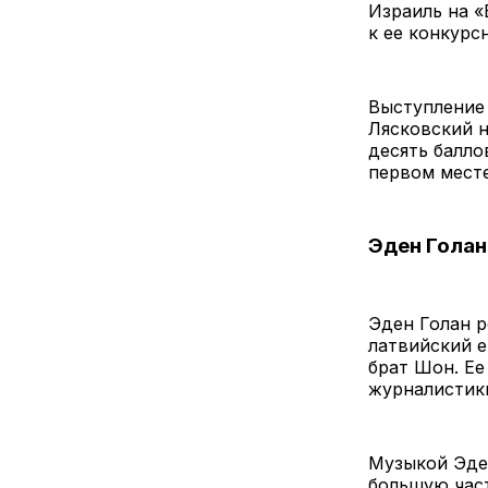
Израиль на «
к ее конкурс
Выступление 
Лясковский н
десять балло
первом месте
Эден Голан
Эден Голан р
латвийский е
брат Шон. Ее
журналистики
Музыкой Эден
большую част