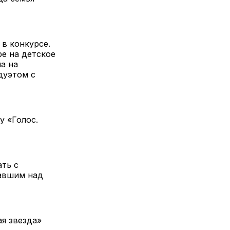
в конкурсе.
ре на детское
ла на
дуэтом с
у «Голос.
ать с
авшим над
я звезда»