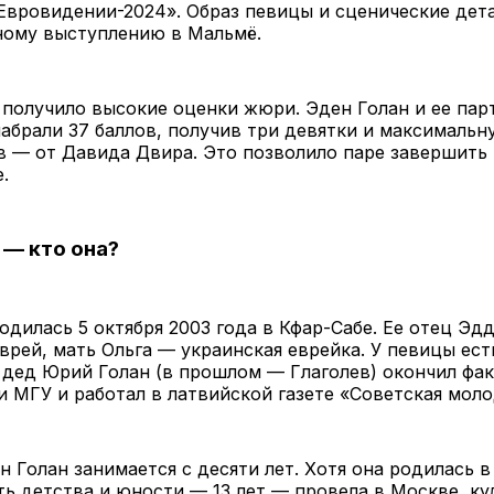
Евровидении-2024». Образ певицы и сценические дет
ному выступлению в Мальмё.
получило высокие оценки жюри. Эден Голан и ее пар
абрали 37 баллов, получив три девятки и максималь
в — от Давида Двира. Это позволило паре завершить 
.
 — кто она?
одилась 5 октября 2003 года в Кфар-Сабе. Ее отец Эд
врей, мать Ольга — украинская еврейка. У певицы ес
 дед Юрий Голан (в прошлом — Глаголев) окончил фак
 МГУ и работал в латвийской газете «Советская моло
 Голан занимается с десяти лет. Хотя она родилась в
ь детства и юности — 13 лет — провела в Москве, ку