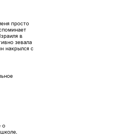
меня просто
вспоминает
зраиля в
тивно зевала
н накрылся с
льное
 о
 школе.