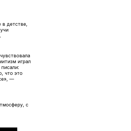
 в детстве,
дучи
.
 чувствовала
митизм играл
 писали:
, что это
се», —
тмосферу, с