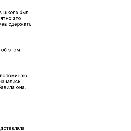
в школе был
ятно это
умев сдержать
 об этом
е вспоминаю.
начались
бавила она.
едставляла