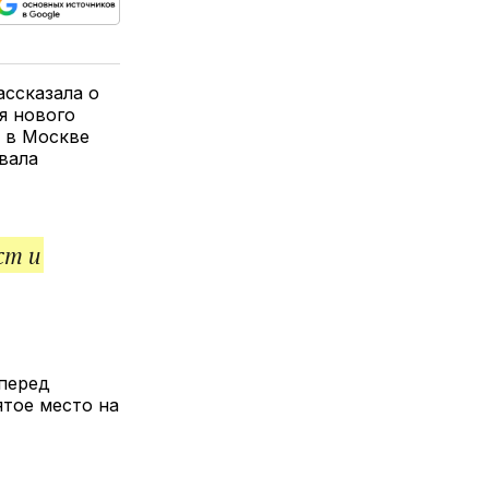
ься
пируйте
елитесь
лкой
ссказала о
я нового
е в Москве
вала
ст и
 перед
ятое место на