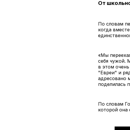
От школьно
По словам пе
когда вместе
единственной
«Мы переехал
себя чужой. 
в этом очень
"Евреи" и ря
адресовано м
поделилась п
По словам Го
которой она 