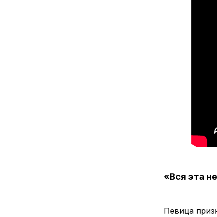
«Вся эта н
Певица призн