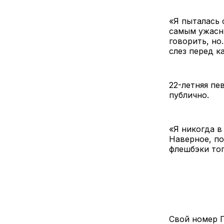
«Я пыталась 
самым ужасны
говорить, но
слез перед к
22-летняя пе
публично.
«Я никогда в
Наверное, по
флешбэки тог
Свой номер Г