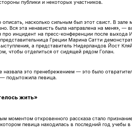
стороны публики и некоторых участников.
описать, насколько сильным был этот свист. В зале 
но. Вся эта ненависть была направлена на меня», — 
я про инцидент на пресс-конференции после выхода И
 представительница Греции Марина Сатти демонстра
выступления, а представитель Нидерландов Йост Кляй
ом, чтобы отделиться от сидящей рядом Голан.
е назвала это пренебрежением — это было отвратите
 — подытожила певица.
телось жить»
ым моментом откровенного рассказа стало признание
 котором певица находилась в последний год учебы в