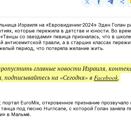
Поделиться
Поделиться
Поделит
Ско
у
в
в
и
Twitter
Facebook
Telegram
под
ссы
ьница Израиля на «Евровидении-2024» Эден Голан ра
тиях, которые пережила в детстве и юности. Во врем
«Танцы со звездами» певица призналась, что в школ
й антисемитской травли, а в старших классах пережи
желый период, что потеряла желание жить.
пропустить главные новости Израиля, контек
, подписывайтесь на «Сегодня» в
Facebook
.
т
портал EuroMix, откровенное признание прозвучало
танца под песню Hurricane, с которой Голан заняла п
и» в Мальмё.