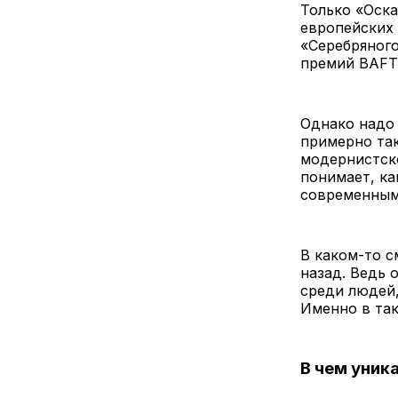
Только «Оска
европейских 
«Серебряного
премий BAFT
Однако надо 
примерно так
модернистско
понимает, ка
современным
В каком-то с
назад. Ведь 
среди людей,
Именно в так
В чем уник