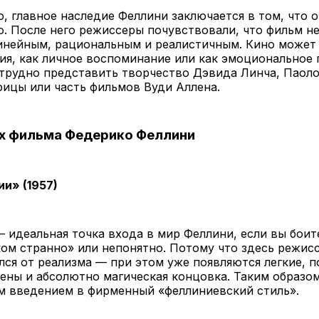
, главное наследие Феллини заключается в том, что 
о. После него режиссеры почувствовали, что фильм не
инейным, рациональным и реалистичным. Кино может 
ия, как личное воспоминание или как эмоциональное
трудно представить творчество Дэвида Линча, Паол
рицы или часть фильмов Вуди Аллена.
х фильма Федерико Феллини
и» (1957)
 идеальная точка входа в мир Феллини, если вы боите
ом странно» или непонятно. Потому что здесь режисс
лся от реализма — при этом уже появляются легкие, п
ены и абсолютно магическая концовка. Таким образом
м введением в фирменный «феллиниевский стиль».