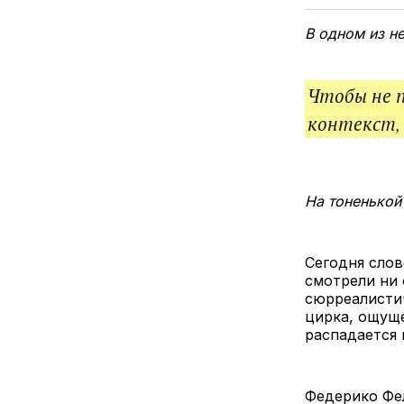
В одном из н
Чтобы не 
контекст,
На тоненькой
Сегодня слов
смотрели ни
сюрреалистич
цирка, ощуще
распадается 
Федерико Фе