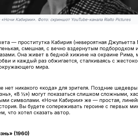
 «Ночи Кабирии». Фото: скриншот YouTube-канала Rialto Pictures
ета — проститутка Кабирия (невероятная Джульетта 
ленькая, смешная, с вечно вздернутым подбородком 
азами. Она живет в бедной хижине на окраине Рима, 
бви и каждый раз обжигается, сталкиваясь с жесток
окружающего мира.
е нет никакого «кода» для зрителя. Поздние шедевр
знь», «8 ½») могут показаться слишком сложными, ха
ми символами. «Ночи Кабирии» же — простая, линейн
стория. Вы будете сопереживать героине с первых мин
м, что хотел сказать автор.
знь» (1960)