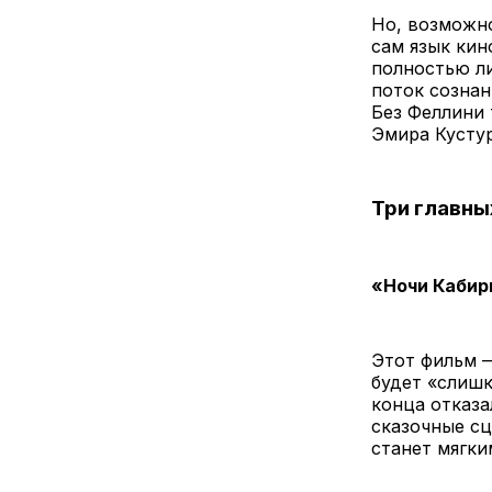
Но, возможно
сам язык кин
полностью л
поток сознан
Без Феллини 
Эмира Кусту
Три главны
«Ночи Кабири
Этот фильм —
будет «слишк
конца отказа
сказочные сц
станет мягки