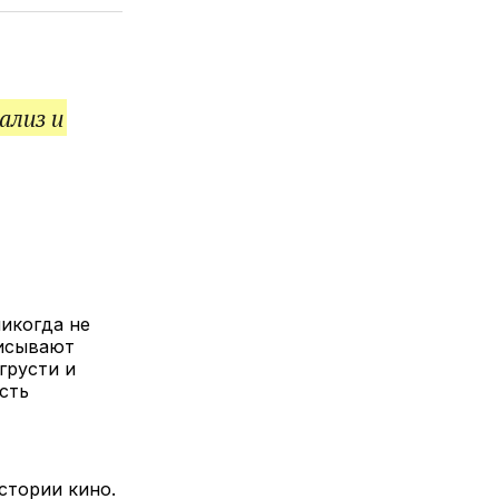
елитесь
лкой
ализ и
икогда не
писывают
грусти и
сть
стории кино.