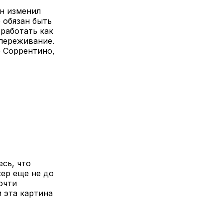
он изменил
 обязан быть
работать как
 переживание.
о Соррентино,
сь, что
ер еще не до
очти
 эта картина