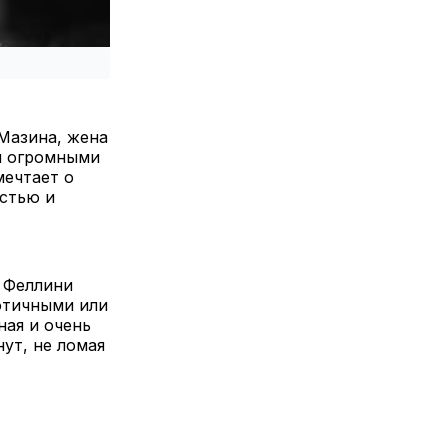
Мазина, жена
и огромными
мечтает о
остью и
ы Феллини
отичными или
ая и очень
ут, не ломая