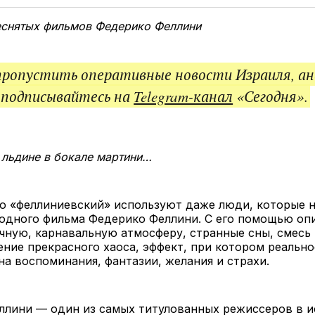
Twitter
Facebook
Telegram
под
ссы
еснятых фильмов Федерико Феллини
пропустить оперативные новости Израиля, ан
 подписывайтесь на
Telegram-канал
«Сегодня».
 льдине в бокале мартини…
о «феллиниевский» используют даже люди, которые н
 одного фильма Федерико Феллини. С его помощью о
ную, карнавальную атмосферу, странные сны, смесь 
ние прекрасного хаоса, эффект, при котором реально
на воспоминания, фантазии, желания и страхи.
ллини — один из самых титулованных режиссеров в и