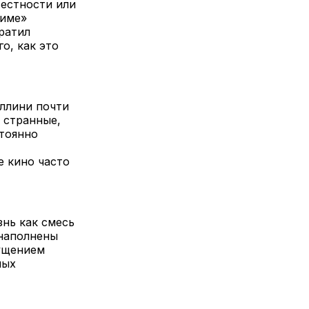
вестности или
Риме»
ратил
о, как это
еллини почти
 странные,
стоянно
,
е кино часто
нь как смесь
 наполнены
ущением
мых