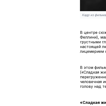
Кадр из фильма
В центре сюж
Феллини), ма
грустными гл
настоящей лю
лицемерием 
В этом фильм
(«Сладкая жи
перегруженны
человечная и
голову над те
«Сладкая жи