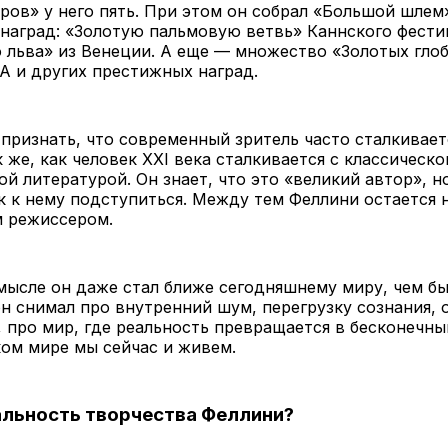
ров» у него пять. При этом он собрал «Большой шлем
наград: «Золотую пальмовую ветвь» Каннского фести
 льва» из Венеции. А еще — множество «Золотых глоб
A и других престижных наград.
признать, что современный зритель часто сталкивает
 же, как человек XXI века сталкивается с классическ
й литературой. Он знает, что это «великий автор», н
к к нему подступиться. Между тем Феллини остается 
 режиссером.
мысле он даже стал ближе сегодняшнему миру, чем б
он снимал про внутренний шум, перегрузку сознания,
 про мир, где реальность превращается в бесконечны
ом мире мы сейчас и живем.
альность творчества Феллини?