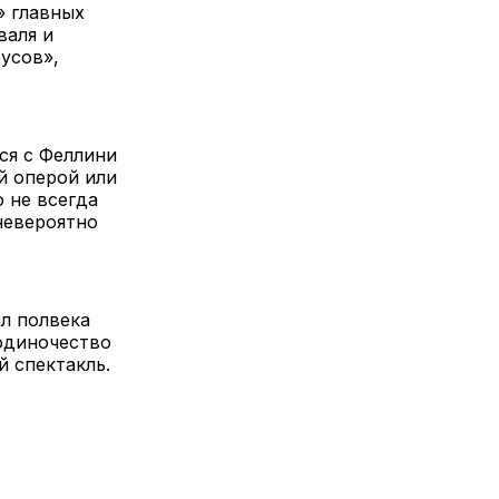
» главных
валя и
усов»,
ся с Феллини
ой оперой или
о не всегда
невероятно
ыл полвека
 одиночество
й спектакль.