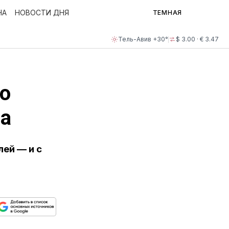
НА
НОВОСТИ ДНЯ
ТЕМНАЯ
Тель-Авив +30°
$ 3.00 · € 3.47
по
а
ей — и с
ься
пируйте