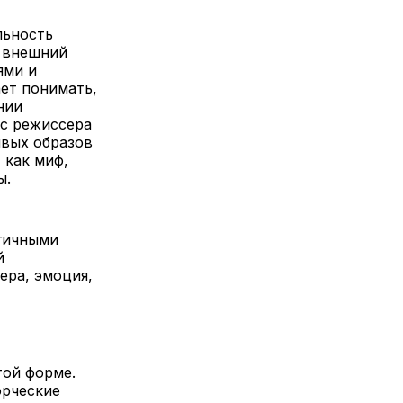
льность
х внешний
ями и
ет понимать,
нии
ис режиссера
ивых образов
 как миф,
ы.
огичными
й
ера, эмоция,
той форме.
орческие