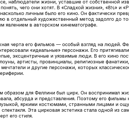
се, наблюдатели жизни, уставшие от собственной из
понять, чего они хотят. В «Сладкой жизни», «8½» и «
 насколько личным было его кино. Он фактически прев
ю в отдельный художественный метод задолго до тог
м явлением в авторском кинематографе.
ная черта его фильмов — особый взгляд на людей. Ф
нтересовали «идеальные» персонажи. Его притягивали
пые, эксцентричные и уязвимые люди. В его кино по
лоуны, артисты, провинциалы, религиозные фанатики
 мечтатели и другие персонажи, которых классическо
периферии.
 образом для Феллини был цирк. Он воспринимал жиз
авала, абсурда и представления. Поэтому его фильмы
музыкой, яркими костюмами, странными лицами и ощ
 спектакля. Эта цирковая эстетика стала одной из са
ерт его стиля.