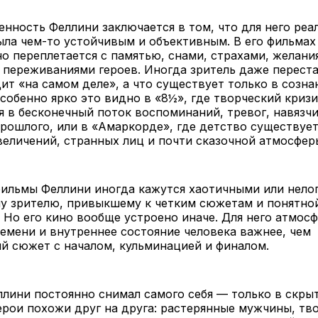
енность Феллини заключается в том, что для него реа
ыла чем-то устойчивым и объективным. В его фильма
о переплетается с памятью, снами, страхами, желани
переживаниями героев. Иногда зритель даже переста
ит «на самом деле», а что существует только в созна
собенно ярко это видно в «8½», где творческий криз
 в бесконечный поток воспоминаний, тревог, навязч
рошлого, или в «Амаркорде», где детство существует
еличений, странных лиц и почти сказочной атмосфер
фильмы Феллини иногда кажутся хаотичными или нел
у зрителю, привыкшему к четким сюжетам и понятно
 Но его кино вообще устроено иначе. Для него атмосф
мени и внутреннее состояние человека важнее, чем
й сюжет с началом, кульминацией и финалом.
лини постоянно снимал самого себя — только в скры
ерои похожи друг на друга: растерянные мужчины, тв