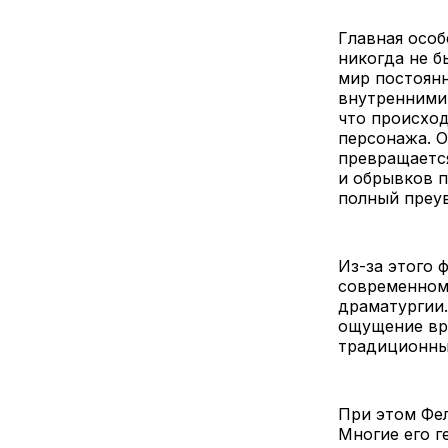
Главная особ
никогда не б
мир постоянн
внутренними 
что происход
персонажа. О
превращается
и обрывков п
полный преув
Из-за этого 
современном
драматургии.
ощущение вре
традиционны
При этом Фел
Многие его г