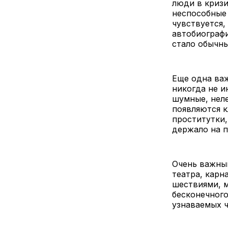
люди в кризи
неспособные 
чувствуется,
автобиографи
стало обычны
Еще одна важ
никогда не и
шумные, неле
появляются к
проститутки,
держало на 
Очень важным
театра, карн
шествиями, 
бесконечного
узнаваемых ч