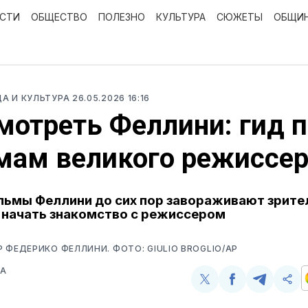
ОСТИ
ОБЩЕСТВО
ПОЛЕЗНО
КУЛЬТУРА
СЮЖЕТЫ
ОБЩИ
ЦА И КУЛЬТУРА
26.05.2026 16:16
мотреть Феллини: гид 
мам великого режиссер
ьмы Феллини до сих пор завораживают зрител
 начать знакомство с режиссером
 ФЕДЕРИКО ФЕЛЛИНИ. ФОТО: GIULIO BROGLIO/AP
ВА
Поделиться
Поделиться
Поделит
Ско
у
в
в
и