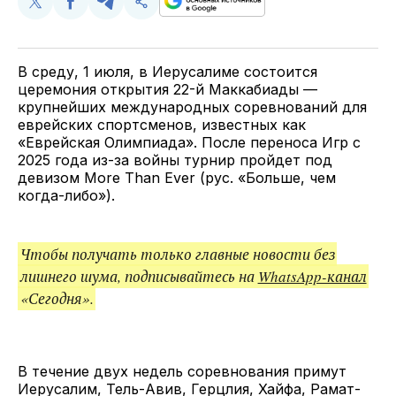
Поделиться
Поделиться
Поделиться
Скопируйте
у
в
в
и
Twitter
Facebook
Telegram
поделитесь
ссылкой
В среду, 1 июля, в Иерусалиме состоится
церемония открытия 22-й Маккабиады —
крупнейших международных соревнований для
еврейских спортсменов, известных как
«Еврейская Олимпиада». После переноса Игр с
2025 года из-за войны турнир пройдет под
девизом More Than Ever (рус. «Больше, чем
когда-либо»).
Чтобы получать только главные новости без
лишнего шума, подписывайтесь на
WhatsApp-канал
«Сегодня».
В течение двух недель соревнования примут
Иерусалим, Тель-Авив, Герцлия, Хайфа, Рамат-