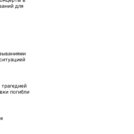
концерты в
ваний для
азываниями
 ситуацией
 трагедией
авки погибли
не