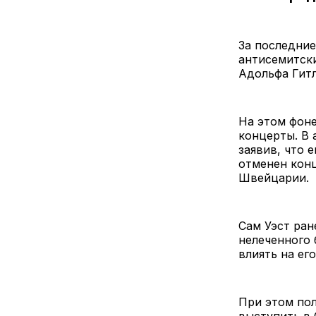
За последние
антисемитски
Адольфа Гитл
На этом фоне
концерты. В 
заявив, что 
отменен конц
Швейцарии.
Сам Уэст ран
нелеченного 
влиять на ег
При этом пол