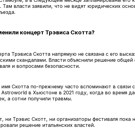
Стамбуле, а в следующем месяце запланированы его 
 Там власти заявили, что не видят юридических осно
въезда.
енили концерт Трэвиса Скотта?
рта Трэвиса Скотта напрямую не связана с его выск
ескими скандалами. Власти объяснили решение общей
валя и вопросами безопасности.
 имя Скотта по-прежнему часто вспоминают в связи с
 Astroworld в Хьюстоне в 2021 году, когда во время д
ек, а сотни получили травмы.
т, ни Трэвис Скотт, ни организаторы фестиваля пока 
ровали решение итальянских властей.