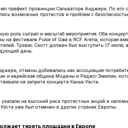
ял префект провинции Сальваторе Анджери. По его 
лись возможных протестов и проблем с безопасность
ую роль сыграл и масштаб мероприятия. Оба концер
ы на фестивале Pulse of Gaia в RCF Arena, которая вм
ителей. Трэвис Скотт должен был выступить 17 июля, а
едующий день.
нджери, отмены добивались как ассоциация потребит
ак и еврейская община Модены и Реджо-Эмилии, кот
таивала на запрете концерта Канье Уэста.
 указали на высокий риск протестных акций и напомн
Уэста уже был отменен в других странах Европы.
олжает терять площадки в Европе