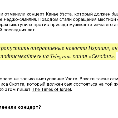
у
в
в
и
Twitter
Facebook
Telegram
под
ссы
и отменили концерт Канье Уэста, который должен бы
де Реджо-Эмилия. Поводом стали обращения местной 
рая выступила против приезда музыканта из-за его 
 последних лет.
пропустить оперативные новости Израиля, ан
 подписывайтесь на
Telegram-канал
«Сегодня».
опало не только выступление Уэста. Власти также от
иса Скотта, который должен был состояться на той 
 Об этом пишет
The Times of Israel
.
менили концерт?