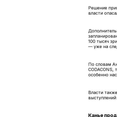
Решение прин
власти опаса
Дополнительн
запланирован
100 тысяч зр
— уже на сл
По словам А
CODACONS, т
особенно нас
Власти также
выступлений 
Канье прод