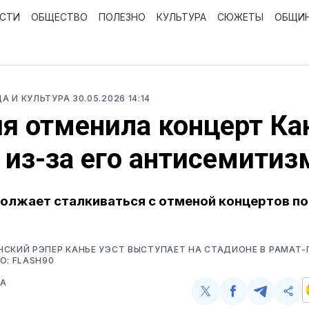
ОСТИ
ОБЩЕСТВО
ПОЛЕЗНО
КУЛЬТУРА
СЮЖЕТЫ
ОБЩИ
ЦА И КУЛЬТУРА
30.05.2026 14:14
я отменила концерт Ка
 из-за его антисемитиз
олжает сталкиваться с отменой концертов по
СКИЙ РЭПЕР КАНЬЕ УЭСТ ВЫСТУПАЕТ НА СТАДИОНЕ В РАМАТ-Г
О: FLASH90
ВА
Поделиться
Поделиться
Поделит
Ско