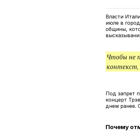
Власти Итали
июле в горо
общины, кото
высказываний
Чтобы не 
контекст,
Под запрет п
концерт Трэв
днем ранее.
Почему от