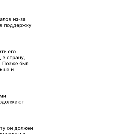
алов из-за
 в поддержку
ть его
 в страну,
. Позже был
льше и
ями
родолжают
оту он должен