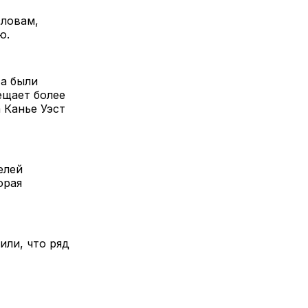
словам,
ю.
та были
ещает более
 Канье Уэст
елей
орая
или, что ряд