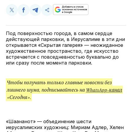
Поделиться
Поделиться
Поделиться
Скопируйте
у
в
в
и
Twitter
Facebook
Telegram
поделитесь
ссылкой
Под поверхностью города, в самом сердце
действующей парковки, в Иерусалиме в эти дни
открывается «Скрытая галерея» — неожиданное
художественное пространство, где искусство
встречается с повседневностью буквально до
или сразу после момента парковки.
Чтобы получать только главные новости без
лишнего шума, подписывайтесь на
WhatsApp-канал
«Сегодня».
«Шаананот» — объединение шести
иерусалимских художниц: Мириам Адлер, Хелен