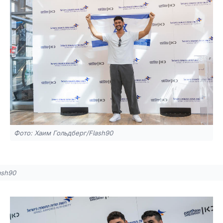
Фото: Хаим Гольдберг/Flash90
ash90