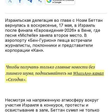
Поделиться
Поделиться
Поделиться
Скопируйте
у
в
в
и
Twitter
Facebook
Telegram
поделитесь
ссылкой
Израильская делегация во главе с Ноам Беттан
вернулась в воскресенье, 17 мая, в Израиль
после финала «Евровидения-2026» в Вене, где
песня «Michelle» заняла второе место. В
аэропорту «Бен-Гурион» певца встречали
журналисты, поклонники и представители
корпорации «Кан».
Чтобы получать только главные новости без
лишнего шума, подписывайтесь на
WhatsApp-канал
«Сегодня».
Несмотря на напряженную атмосферу вокруг
участия Израиля в конкурсе, протесты и
освистывание в зале, Беттан сумел не только