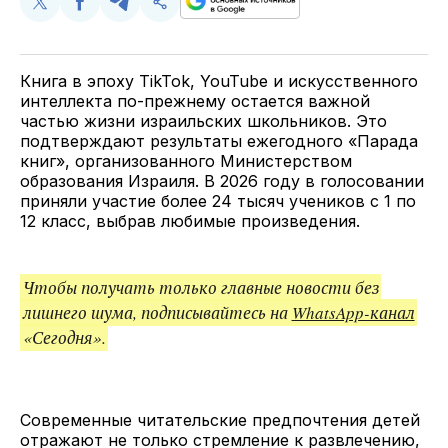
Поделиться
Поделиться
Поделиться
Скопируйте
у
в
в
и
Twitter
Facebook
Telegram
поделитесь
ссылкой
Книга в эпоху TikTok, YouTube и искусственного
интеллекта по-прежнему остается важной
частью жизни израильских школьников. Это
подтверждают результаты ежегодного «Парада
книг», организованного Министерством
образования Израиля. В 2026 году в голосовании
приняли участие более 24 тысяч учеников с 1 по
12 класс, выбрав любимые произведения.
Чтобы получать только главные новости без
лишнего шума, подписывайтесь на
WhatsApp-канал
«Сегодня».
Современные читательские предпочтения детей
отражают не только стремление к развлечению,