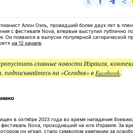
Поделиться
Поделиться
Поделит
Ско
у
в
в
и
Twitter
Facebook
Telegram
под
ссы
пианист Алон Оэль, проведший более двух лет в пле
ния с фестиваля Nova, впервые выступил публично п
. Он появился в выпуске популярной сатирической 
рет»
на 12 канале
.
пропустить главные новости Израиля, контек
, подписывайтесь на «Сегодня» в
Facebook
.
анино
ищен в октябре 2023 года во время нападения боеви
фестиваль Nova, проходивший на юге Израиля. За вре
котором он играл, стало символом кампании за осво