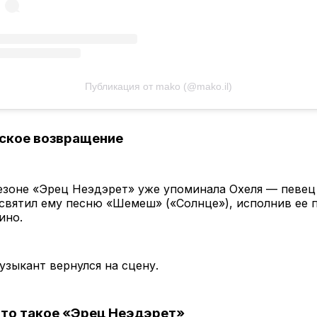
Публикация от mako (@mako.il)
ское возвращение
езоне «Эрец Неэдэрет» уже упоминала Охеля — певец
святил ему песню «Шемеш» («Солнце»), исполнив ее 
ино.
узыкант вернулся на сцену.
что такое «Эрец Неэдэрет»