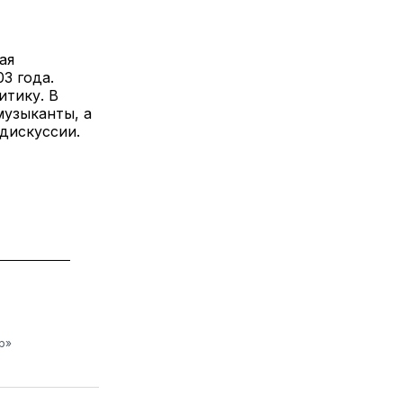
3 года.
итику. В
музыканты, а
дискуссии.
р»