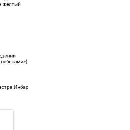
н желтый
ждении
 небесами»)
естра Инбар