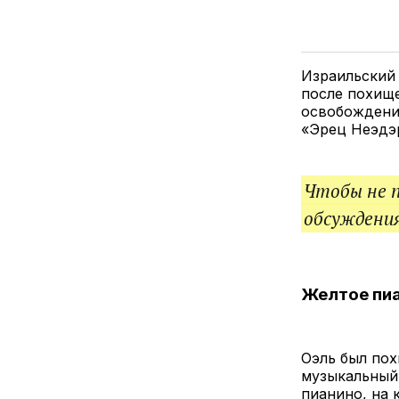
Израильский 
после похище
освобождения
«Эрец Неэдэ
Чтобы не 
обсуждения
Желтое пи
Оэль был пох
музыкальный 
пианино, на 