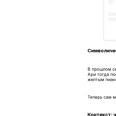
Символиче
В прошлом с
Ари тогда по
желтым пиан
Теперь сам м
Контекст: 