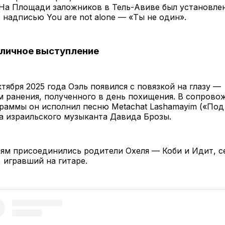
 На Площади заложников в Тель-Авиве был установле
 надписью You are not alone — «Ты не один».
личное выступление
ктября 2025 года Оэль появился с повязкой на глазу —
 ранения, полученного в день похищения. В сопрово
раммы он исполнил песню Metachat Lashamayim («Под
а израильского музыканта Давида Брозы.
ям присоединились родители Охеля — Коби и Идит, с
, игравший на гитаре.