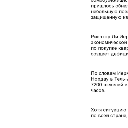
пришлось обнал
небольшую поез
защищенную ква
Риелтор Ли Иер
экономической 
по покупке ква
создает дефици
По словам Иерм
Нордау в Тель-
7200 шекелей в
часов.
Хотя ситуацию 
по всей стране