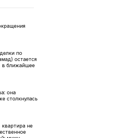
сокращения
делки по
амад) остается
ь в ближайшее
а: она
же столкнулась
 квартира не
щественное
ой: мужу