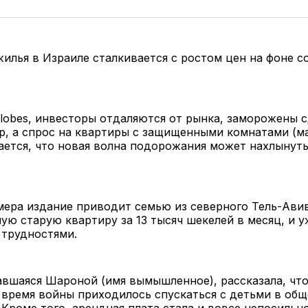
илья в Израиле сталкивается с ростом цен на фоне 
lobes, инвесторы отдаляются от рынка, заморожены с
р, а спрос на квартиры с защищенными комнатами (м
ется, что новая волна подорожания может нахлынут
мера издание приводит семью из северного Тель-Авив
ую старую квартиру за 13 тысяч шекелей в месяц, и у
 трудностями.
вшаяся Шароной (имя вымышленное), рассказала, что
 время войны приходилось спускаться с детьми в об
Кроме того, арендная плата стала и вовсе непосильн