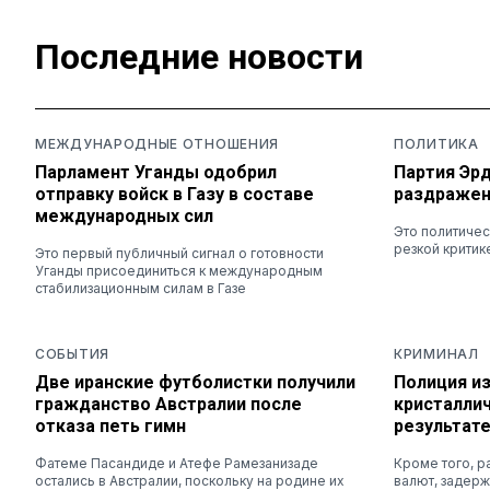
Последние новости
МЕЖДУНАРОДНЫЕ ОТНОШЕНИЯ
ПОЛИТИКА
Парламент Уганды одобрил
Партия Эр
отправку войск в Газу в составе
раздражени
международных сил
Это политиче
резкой критик
Это первый публичный сигнал о готовности
Уганды присоединиться к международным
стабилизационным силам в Газе
СОБЫТИЯ
КРИМИНАЛ
Две иранские футболистки получили
Полиция из
гражданство Австралии после
кристаллич
отказа петь гимн
результат
Фатеме Пасандиде и Атефе Рамезанизаде
Кроме того, р
остались в Австралии, поскольку на родине их
валют, задер