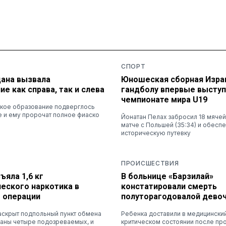
СПОРТ
дана вызвала
Юношеская сборная Изра
е как справа, так и слева
гандболу впервые выступ
чемпионате мира U19
ское образование подверглось
е и ему пророчат полное фиаско
Йонатан Пелах забросил 18 мяче
матче с Польшей (35:34) и обесп
историческую путевку
ПРОИСШЕСТВИЯ
ъяла 1,6 кг
В больнице «Барзилай»
еского наркотика в
констатировали смерть
е операции
полуторагодовалой дево
аскрыт подпольный пункт обмена
Ребенка доставили в медицинский
жаны четыре подозреваемых, и
критическом состоянии после пр