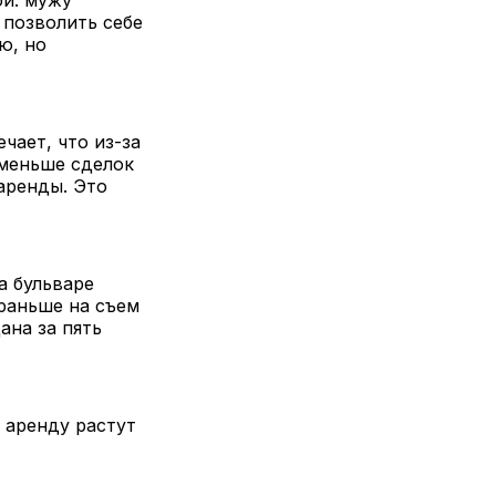
 позволить себе
ю, но
чает, что из-за
 меньше сделок
аренды. Это
а бульваре
раньше на съем
ана за пять
 аренду растут