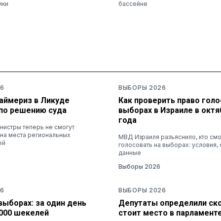
ики
бассейне
6
ВЫБОРЫ 2026
раймериз в Ликуде
Как проверить право голо
по решению суда
выборах в Израиле в октя
года
нистры теперь не смогут
 на места региональных
МВД Израиля разъяснило, кто см
ей
голосовать на выборах: условия, 
данные
Выборы 2026
6
ВЫБОРЫ 2026
выборах: за один день
Депутаты определили ск
3000 шекелей
стоит место в парламент