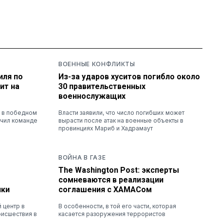
ВОЕННЫЕ КОНФЛИКТЫ
иля по
Из-за ударов хуситов погибло около
ит на
30 правительственных
военнослужащих
й в победном
Власти заявили, что число погибших может
ечил команде
вырасти после атак на военные объекты в
провинциях Мариб и Хадрамаут
ВОЙНА В ГАЗЕ
The Washington Post: эксперты
сомневаются в реализации
чки
соглашения с ХАМАСом
 центр в
В особенности, в той его части, которая
оисшествия в
касается разоружения террористов