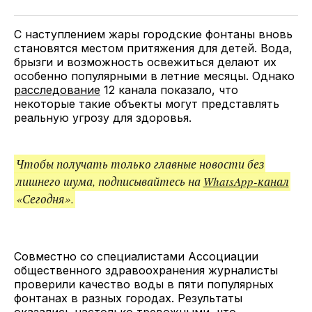
Twitter
Facebook
Telegram
поделитесь
ссылкой
С наступлением жары городские фонтаны вновь
становятся местом притяжения для детей. Вода,
брызги и возможность освежиться делают их
особенно популярными в летние месяцы. Однако
расследование
12 канала показало, что
некоторые такие объекты могут представлять
реальную угрозу для здоровья.
Чтобы получать только главные новости без
лишнего шума, подписывайтесь на
WhatsApp-канал
«Сегодня».
Совместно со специалистами Ассоциации
общественного здравоохранения журналисты
проверили качество воды в пяти популярных
фонтанах в разных городах. Результаты
оказались настолько тревожными, что