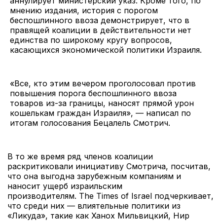
аннулирует министерский указ. Кроме того, по
мнению издания, история с порогом
беспошлинного ввоза демонстрирует, что в
правящей коалиции в действительности нет
единства по широкому кругу вопросов,
касающихся экономической политики Израиля.
«Все, кто этим вечером проголосовал против
повышения порога беспошлинного ввоза
товаров из-за границы, наносят прямой урон
кошелькам граждан Израиля», — написал по
итогам голосования Бецалель Смотрич.
В то же время ряд членов коалиции
раскритиковали инициативу Смотрича, посчитав,
что она выгодна зарубежным компаниям и
наносит ущерб израильским
производителям. The Times of Israel подчеркивает,
что среди них — влиятельные политики из
«Ликуда», такие как Ханох Мильвицкий, Нир