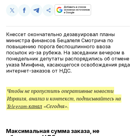
Поделиться
Поделиться
Поделиться
Скопируйте
у
в
в
и
Twitter
Facebook
Telegram
поделитесь
ссылкой
Кнессет окончательно дезавуировал планы
министра финансов Бецалеля Смотрича по
повышению порога беспошлинного ввоза
посылок из-за рубежа. На заседании вечером в
понедельник депутаты распорядились об отмене
указа Минфина, касающегося освобождения ряда
интернет-заказов от НДС.
Чтобы не пропустить оперативные новости
Израиля, анализ и контекст, подписывайтесь на
Telegram-канал
«Сегодня».
Максимальная сумма заказа, не