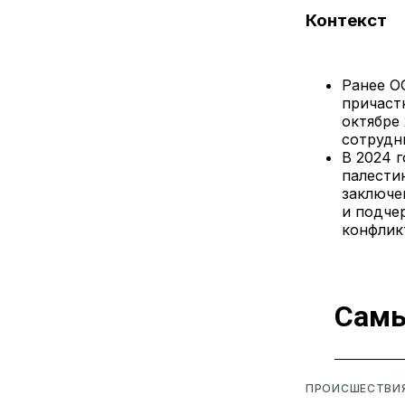
Контекст
Ранее О
причаст
октябре
сотрудн
В 2024 
палести
заключе
и подче
конфликт
Самы
ПРОИСШЕСТВИ