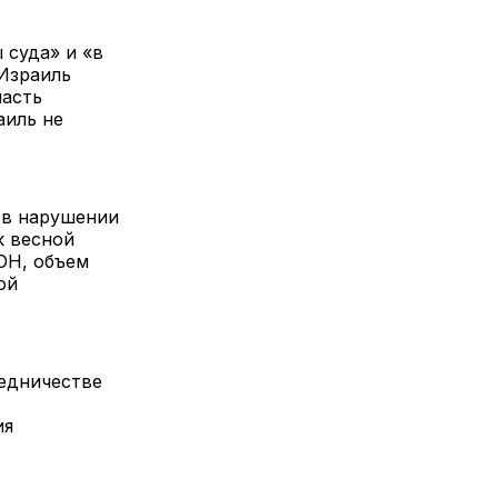
 суда» и «в
Израиль
часть
аиль не
 в нарушении
к весной
ООН, объем
ой
редничестве
ия