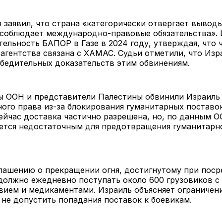
заявил, что страна «категорически отвергает выводы
 соблюдает международно-правовые обязательства». 
тельность БАПОР в Газе в 2024 году, утверждая, что 
агентства связана с ХАМАС. Судьи отметили, что Изр
бедительных доказательств этим обвинениям.
ы ООН и представители Палестины обвинили Израиль
ого права из-за блокирования гуманитарных поставо
Сейчас доставка частично разрешена, но, по данным 
ется недостаточным для предотвращения гуманитарн
лашению о прекращении огня, достигнутому при пос
должно ежедневно поступать около 600 грузовиков с
вием и медикаментами. Израиль объясняет ограничен
не допустить попадания поставок к боевикам.