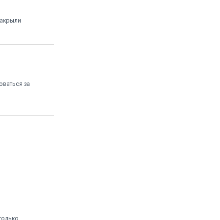
закрыли
оваться за
только