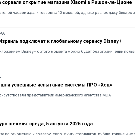
а сорвали открытие магазина Xiaomi в Ришон-ле-Ционе
ателей часами ждали товары за 10 шекелей, однако распродажу быстро 
РА
 Израиль подключат к глобальному сервису DIsney+
ложением Disney+ с этого момента можно будет без ограничений польз
Ь
ошли успешные испытание системы ПРО «Хец»
рисутствовали представители американского агентства MDA
рс шекеля: среда, 5 августа 2026 года
та по отношению к доллару, евро, фунту стерлингов, рублю, гривне и не 