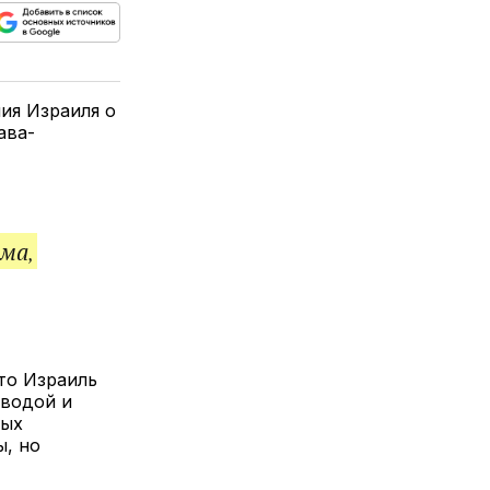
ься
пируйте
елитесь
лкой
ия Израиля о
ава-
ма,
то Израиль
 водой и
ных
ы, но