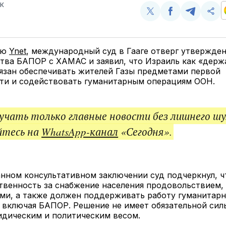
К
Поделиться
Поделиться
Поделит
Ско
у
в
в
и
Twitter
Facebook
Telegram
под
ссы
ию
Ynet
, международный суд в Гааге отверг утвержден
ства БАПОР с ХАМАС и заявил, что Израиль как «держ
язан обеспечивать жителей Газы предметами первой
ти и содействовать гуманитарным операциям ООН.
чать только главные новости без лишнего шу
йтесь на
WhatsApp-канал
«Сегодня».
нном консультативном заключении суд подчеркнул, ч
твенность за снабжение населения продовольствием,
ми, а также должен поддерживать работу гуманитар
 включая БАПОР. Решение не имеет обязательной сил
идическим и политическим весом.