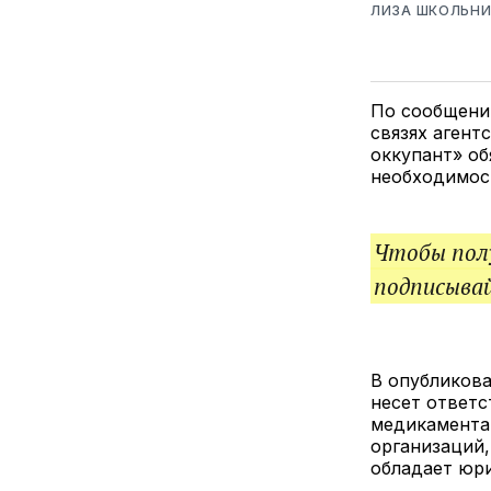
ЛИЗА ШКОЛЬНИ
По сообщен
связях агент
оккупант» об
необходимос
Чтобы полу
подписыва
В опубликова
несет ответс
медикамента
организаций,
обладает юр