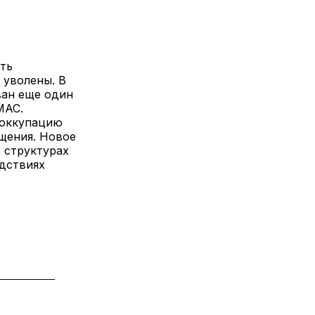
ть
 уволены. В
ван еще один
МАС.
 оккупацию
щения. Новое
 структурах
дствиях