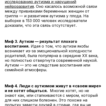
исследованию аутизма и нарушений
нейроразвития
. Оно касалось возможной связи
между прививками беременных женщин от
гриппа — и развитием аутизма у плода. На
выборке в 153 000 человек исследователи
доказали, что эта связь отсутствует.
Миф 3. Аутизм — результат плохого
воспитания.
Идея о том, что аутизм якобы
возникает из-за эмоциональной холодности
родителей, была популярна в середине XX века,
но полностью отвергнута современной наукой.
Аутизм — это не следствие воспитания или
семейной атмосферы.
Миф 4. Люди с аутизмом живут в «своем мире»
и не хотят общаться.
Многие хотят, но не
знают как, или сталкиваются с миром, который
для них слишком болезнен. Это похоже на
попытку завести друзей в стране, где вы не