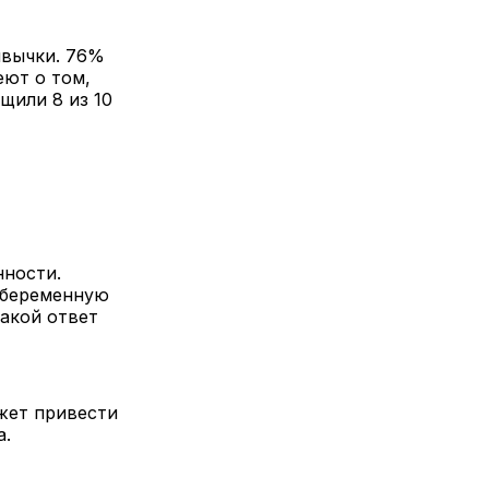
ивычки. 76%
еют о том,
щили 8 из 10
нности.
 беременную
акой ответ
жет привести
а.