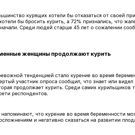
ьшинство курящих хотели бы отказаться от своей пр
 хотели бы бросить курить, а 72% признались, что жал
 начали. Среди людей старше 45 лет о сожалении сооб
менные женщины продолжают курить
евожной тенденцией стало курение во время береме
ртый участник опроса сообщил, что знает или видел
орая продолжает курить. Среди самих курильщиков т
рети респондентов.
 напоминают, что курение во время беременности мо
осложнениям и негативно сказаться на развитии плод