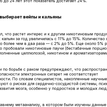
16 до 24 лет этот показатель достигает 24%.
выбирает вейпы и кальяны
л, что растет интерес и к другим никотиновым продук
 кальян за год увеличилась с 11% до 15%. Количество
о более чем в два раза — с 2% до 5%. Еще около 5% 
то пробовали никотиновые паучи (бестабачные порци
полненные целлюлозой, никотином и ароматизаторами
и по борьбе с раком предупреждают, что распростра
опасности электронных сигарет не соответствует
ности. По словам специалистов, накопленные научны
уют о рисках для сердечно-сосудистой системы, пси
азвития мозга, особенно у подростков и молодых люд
авнему метаанализу, в котором были изучены данные