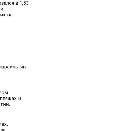
зался в 1,53
ми
их на
израильтян
том
пляжах и
тий.
тах,
 за