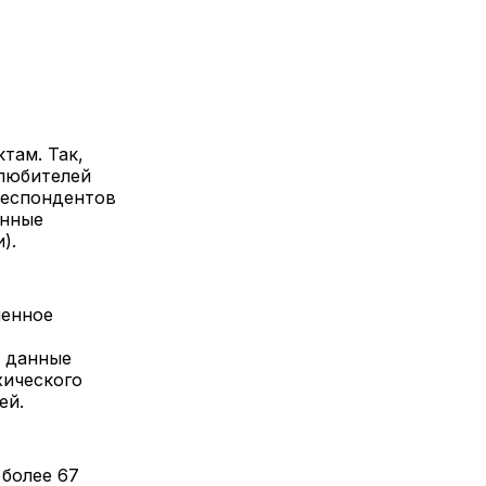
там. Так,
 любителей
респондентов
онные
).
ненное
е данные
хического
ей.
 более 67