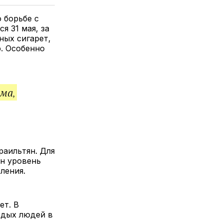
елитесь
лкой
 борьбе с
я 31 мая, за
ных сигарет,
р. Особенно
ма,
раильтян. Для
ин уровень
ления.
ет. В
одых людей в