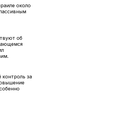
зраиле около
 пассивным
ствуют об
лжающемся
ил
аим.
 контроль за
повышение
особенно