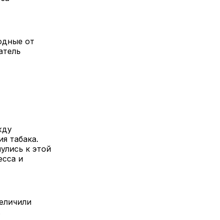
одные от
атель
жду
я табака.
улись к этой
есса и
еличили
.