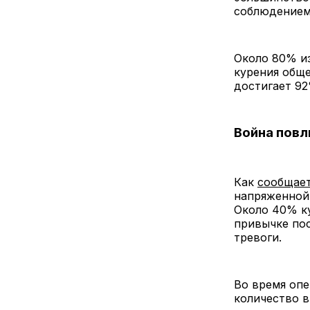
соблюдением
Около 80% из
курения обще
достигает 92
Война повл
Как
сообщае
напряженной 
Около 40% ку
привычке пос
тревоги.
Во время опе
количество в