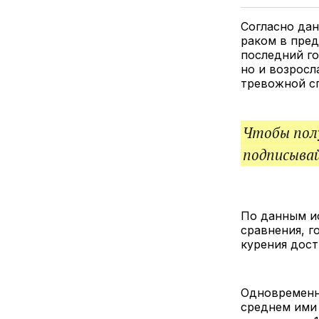
Согласно дан
раком в пред
последний го
но и возросл
тревожной с
Чтобы полу
подписыва
По данным ис
сравнения, г
курения дост
Одновременн
среднем ими