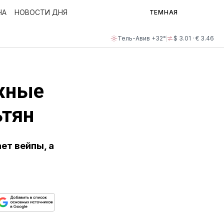
НА
НОВОСТИ ДНЯ
ТЕМНАЯ
Тель-Авив +32°
$ 3.01 · € 3.46
ожные
ьтян
ет вейпы, а
ься
пируйте