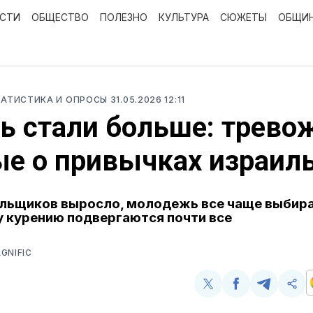
ОСТИ
ОБЩЕСТВО
ПОЛЕЗНО
КУЛЬТУРА
СЮЖЕТЫ
ОБЩИ
ТАТИСТИКА И ОПРОСЫ
31.05.2026 12:11
ь стали больше: трев
е о привычках израил
льщиков выросло, молодежь все чаще выбира
 курению подвергаются почти все
GNIFIC
Поделиться
Поделиться
Поделит
Ско
у
в
в
и