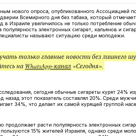
Twitter
Facebook
Telegram
под
ссы
ным нового опроса, опубликованного Ассоциацией по
дверии Всемирного дня без табака, который отмечаетс
д в Израиле увеличилось не только потребление обыч
а популярность электронных сигарет, кальянов и сига
пециалисты называют ситуацию среди молодежи.
чать только главные новости без лишнего шу
йтесь на
WhatsApp-канал
«Сегодня».
следования, сегодня обычные сигареты курят 24% из
од назад этот показатель составлял 20%. Среди мужч
игает 34%, что делает их самой курящей группой насе
о продолжает расти популярность электронных сигар
 пользуются 15% жителей Израиля, однако среди мол