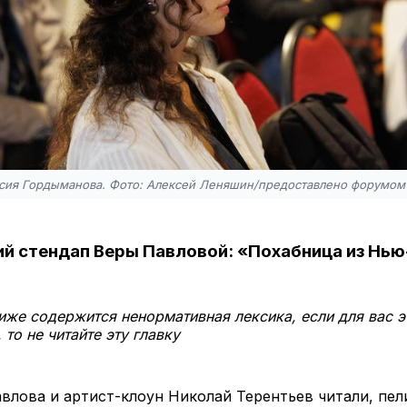
асия Гордыманова. Фото: Алексей Леняшин/предоставлено форумо
й стендап Веры Павловой: «Похабница из Нь
иже содержится ненормативная лексика, если для вас э
то не читайте эту главку
влова и артист-клоун Николай Терентьев читали, пел