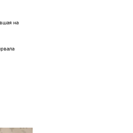
вшая на
ырвала