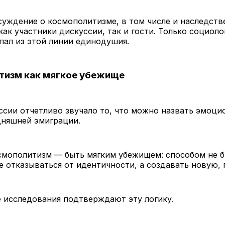
суждение о космополитизме, в том числе и наследств
ак участники дискуссии, так и гости. Только социоло
пал из этой линии единодушия.
тизм как мягкое убежище
ссии отчетливо звучало то, что можно назвать эмоц
дняшней эмиграции.
смополитизм — быть мягким убежищем: способом не 
е отказываться от идентичности, а создавать новую,
 исследования подтверждают эту логику.