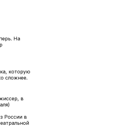
перь. На
р
ка, которую
ко сложнее.
жиссер, в
аля)
з России в
театральной