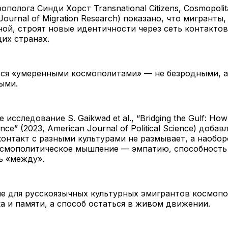
ополога Синди Хорст Transnational Citizens, Cosmopolit
 Journal of Migration Research) показано, что мигранты
ной, строят новые идентичности через сеть контактов
их странах.
тся «умеренными космополитами» — не безродными, а
ыми.
исследование S. Gaikwad et al., “Bridging the Gulf: How
nce” (2023, American Journal of Political Science) добавл
онтакт с разными культурами не размывает, а наобор
осмополитическое мышление — эмпатию, способность
ь «между».
ле для русскоязычных культурных эмигрантов космоп
ка и памяти, а способ остаться в живом движении.