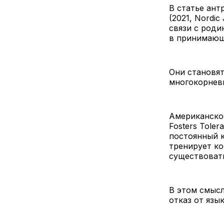
В статье антр
(2021, Nordic
связи с роди
в принимающ
Они становя
многокорнев
Американское 
Fosters Tolera
постоянный к
тренирует к
существоват
В этом смыс
отказ от язы