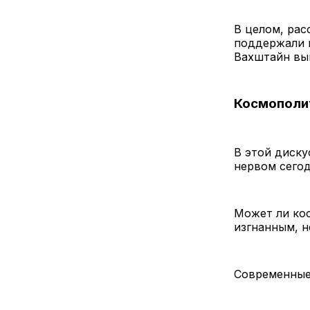
В целом, рас
поддержали к
Вахштайн вы
Космополи
В этой диску
нервом сего
Может ли ко
изгнанным, н
Современные