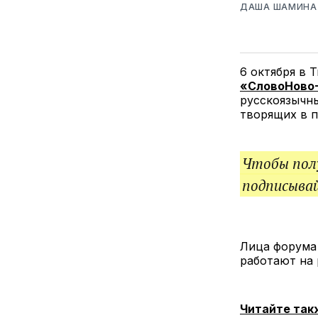
ДАША ШАМИНА
6 октября в 
«СловоНово
русскоязычн
творящих в п
Чтобы полу
подписыва
Лица форума 
работают на 
Читайте так