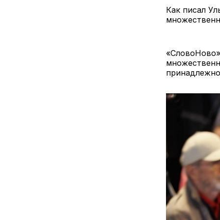
Как писал Ул
множественно
«СловоНово»
множественно
принадлежно