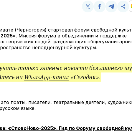
Поделиться
Поделиться
Поделит
Ско
у
в
в
и
Twitter
Facebook
Telegram
под
ссы
Тивате (Черногория) стартовал форум свободной куль
-2025»
. Миссия форума в объединении и поддержке
ых творческих людей, разделяющих общегуманитарны
ространстве неподцензурной культуры.
чать только главные новости без лишнего шу
йтесь на
WhatsApp-канал
«Сегодня».
это поэты, писатели, театральные деятели, художник
русском языке.
же: «СловоНово-2025». Гид по Форуму свободной к