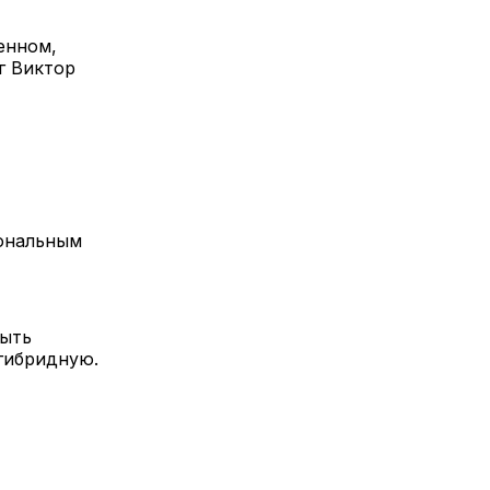
енном,
г Виктор
иональным
быть
 гибридную.