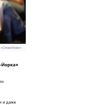
м «СловоНово»
ю-Йорка»
то
и и даже