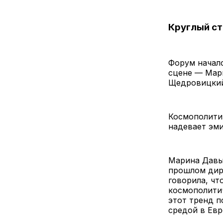
Круглый ст
Форум началс
сцене — Мар
Щедровицкий
Космополитиз
надевает эми
Марина Давыд
прошлом дир
говорила, чт
космополитич
этот тренд п
средой в Ев