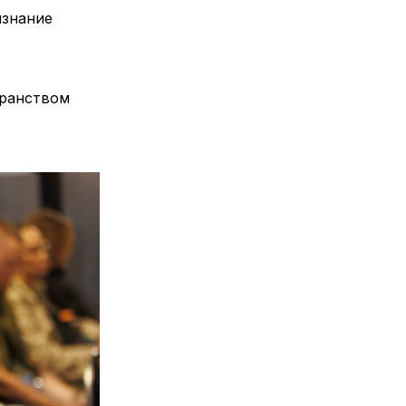
изнание
транством