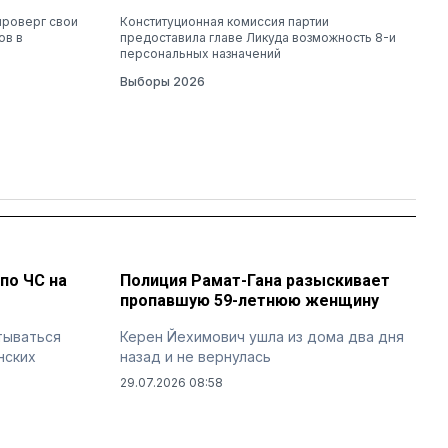
проверг свои
Конституционная комиссия партии
ов в
предоставила главе Ликуда возможность 8-и
персональных назначений
Выборы 2026
по ЧС на
Полиция Рамат-Гана разыскивает
пропавшую 59-летнюю женщину
тываться
Керен Йехимович ушла из дома два дня
нских
назад и не вернулась
29.07.2026 08:58