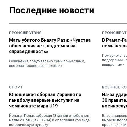
Последние новости
ПРОИСШЕСТВИЯ
ПРОИСШЕСТ
Мать убитого Бнаягу Рази: «Чувства
В Рамат-Га
облегчения нет, надеемся на
семь чело
справедливость»
Пожарно-спас
подозрении на
Обвинение предъявлено семи причастным,
инцидентами
включая несовершеннолетних
СПОРТ
ВОЕННЫЕ К
Юношеская сборная Израиля по
Из-за удар
гандболу впервые выступит на
30 правит
чемпионате мира U19
военносл
Йонатан Пелах забросил 18 мячей в победном
Власти заявил
матче с Польшей (35:34) и обеспечил команде
вырасти после
историческую путевку
провинциях М