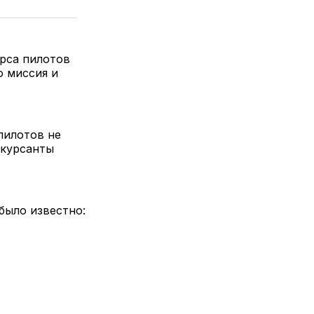
рса пилотов
о миссия и
пилотов не
 курсанты
было известно: