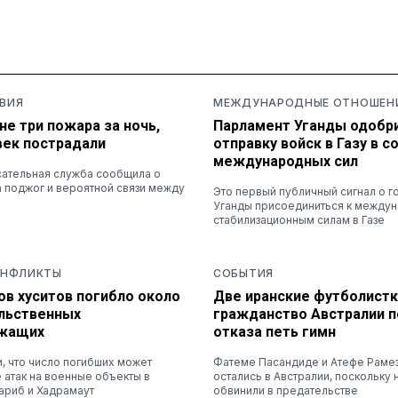
ВИЯ
МЕЖДУНАРОДНЫЕ ОТНОШЕН
не три пожара за ночь,
Парламент Уганды одобр
век пострадали
отправку войск в Газу в с
международных сил
ательная служба сообщила о
 поджог и вероятной связи между
Это первый публичный сигнал о г
Уганды присоединиться к между
стабилизационным силам в Газе
ОНФЛИКТЫ
СОБЫТИЯ
ов хуситов погибло около
Две иранские футболистк
ельственных
гражданство Австралии п
ужащих
отказа петь гимн
и, что число погибших может
Фатеме Пасандиде и Атефе Раме
 атак на военные объекты в
остались в Австралии, поскольку 
ариб и Хадрамаут
обвинили в предательстве