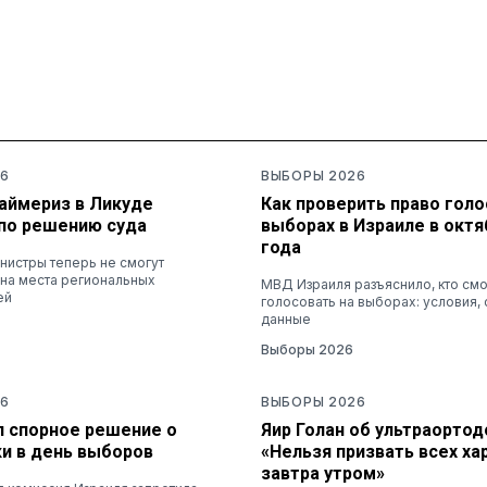
6
ВЫБОРЫ 2026
раймериз в Ликуде
Как проверить право голо
по решению суда
выборах в Израиле в октя
года
нистры теперь не смогут
 на места региональных
МВД Израиля разъяснило, кто см
ей
голосовать на выборах: условия, 
данные
Выборы 2026
6
ВЫБОРЫ 2026
л спорное решение о
Яир Голан об ультраортод
ки в день выборов
«Нельзя призвать всех х
завтра утром»