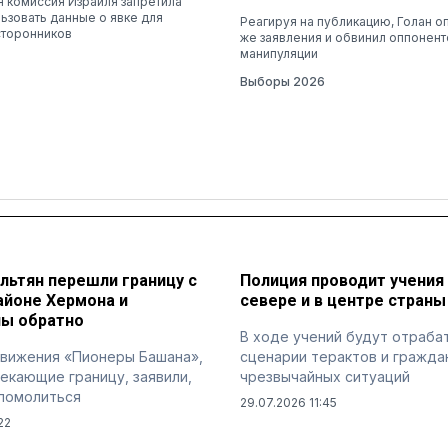
 комиссия Израиля запретила
ьзовать данные о явке для
Реагируя на публикацию, Голан о
сторонников
же заявления и обвинил оппонент
манипуляции
Выборы 2026
льтян перешли границу с
Полиция проводит учения 
айоне Хермона и
севере и в центре страны
ы обратно
В ходе учений будут отраба
движения «Пионеры Башана»,
сценарии терактов и гражда
екающие границу, заявили,
чрезвычайных ситуаций
 помолиться
29.07.2026 11:45
22