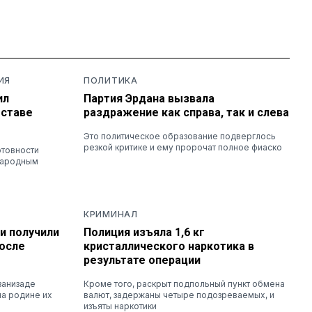
ИЯ
ПОЛИТИКА
ил
Партия Эрдана вызвала
оставе
раздражение как справа, так и слева
Это политическое образование подверглось
резкой критике и ему пророчат полное фиаско
отовности
народным
КРИМИНАЛ
и получили
Полиция изъяла 1,6 кг
осле
кристаллического наркотика в
результате операции
занизаде
Кроме того, раскрыт подпольный пункт обмена
на родине их
валют, задержаны четыре подозреваемых, и
изъяты наркотики