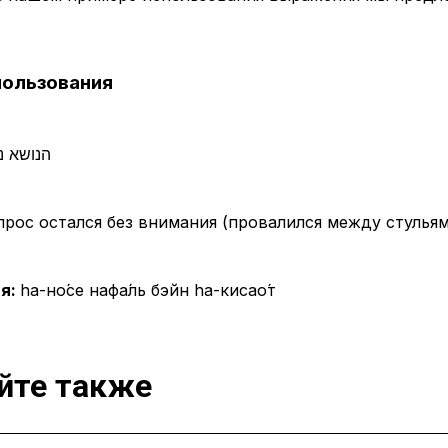
пользования
הנושא נפ
рос остался без внимания (провалился между стульям
я:
hа-но́се нафа́ль бэйн hа-кисао́т
йте также