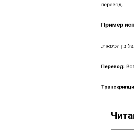
перевод.
Пример ис
.ל בין הכיסאות
Перевод:
Воп
Транскрипци
Чита