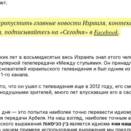
ет.
пропустить главные новости Израиля, контек
, подписывайтесь на «Сегодня» в
Facebook
.
ких лет в восьмидесятых весь Израиль знал этого чел
пулярной телепередачи «Между стульями». Он принад
нователей израильского телевидения и был одним и
1-го канала.
то, что он ушел с телевидения еще в 2012 году, его см
нодушными зрителей, много лет впускавших его в св
 дня — это попытка наиболее точно перевести идиом
я передачи Арбеля. На наш взгляд, наиболее точным 
тского выражения
בין הכיסאות
является идиома
«ни наш
 в нашем примере использования выражения мы пред