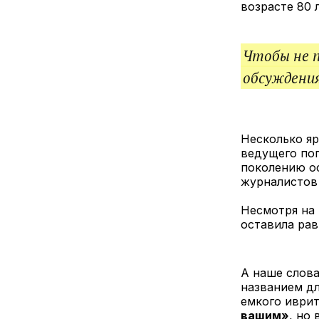
возрасте 80 л
Чтобы не 
обсуждения
Несколько яр
ведущего по
поколению ос
журналистов 
Несмотря на 
оставила рав
А наше слова
названием дл
емкого иври
вашим»
, но