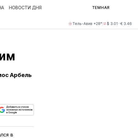
НА
НОВОСТИ ДНЯ
ТЕМНАЯ
Тель-Авив +28°
$ 3.01 · € 3.46
шим
мос Арбель
ься
пируйте
елитесь
лкой
лся в