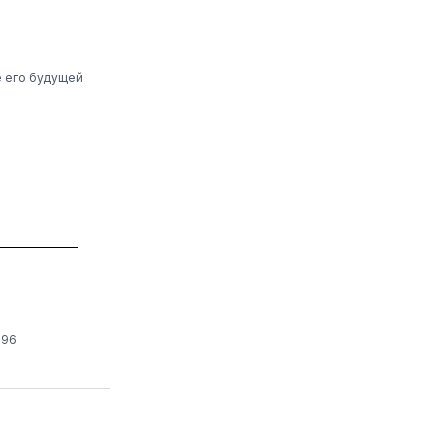
е его будущей
196