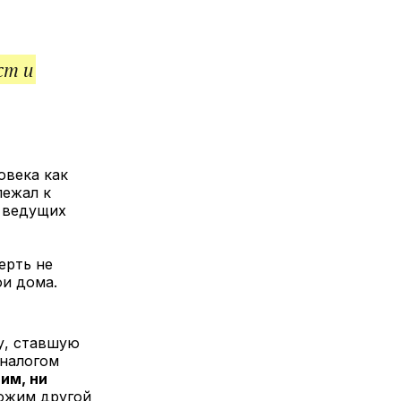
ст и
овека как
лежал к
з ведущих
ерть не
ои дома.
у, ставшую
аналогом
им, ни
ложим другой