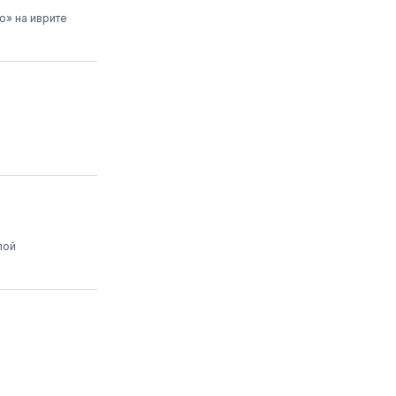
о» на иврите
лой