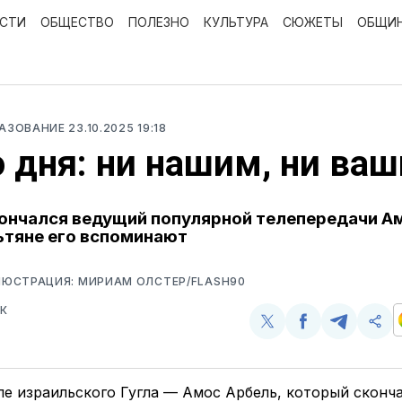
ОСТИ
ОБЩЕСТВО
ПОЛЕЗНО
КУЛЬТУРА
СЮЖЕТЫ
ОБЩИ
РАЗОВАНИЕ
23.10.2025 19:18
 дня: ни нашим, ни ва
ончался ведущий популярной телепередачи А
ьтяне его вспоминают
ЮСТРАЦИЯ: МИРИАМ ОЛСТЕР/FLASH90
К
Поделиться
Поделиться
Поделит
Ско
у
в
в
и
Twitter
Facebook
Telegram
под
ссы
пе израильского Гугла — Амос Арбель, который сконча