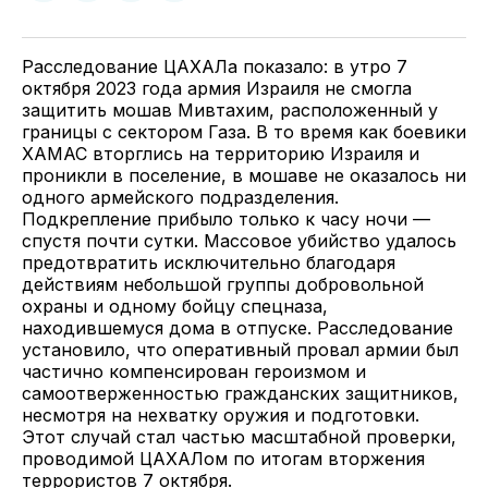
у
в
в
и
Twitter
Facebook
Telegram
поделитесь
ссылкой
Расследование ЦАХАЛа показало: в утро 7
октября 2023 года армия Израиля не смогла
защитить мошав Мивтахим, расположенный у
границы с сектором Газа. В то время как боевики
ХАМАС вторглись на территорию Израиля и
проникли в поселение, в мошаве не оказалось ни
одного армейского подразделения.
Подкрепление прибыло только к часу ночи —
спустя почти сутки. Массовое убийство удалось
предотвратить исключительно благодаря
действиям небольшой группы добровольной
охраны и одному бойцу спецназа,
находившемуся дома в отпуске. Расследование
установило, что оперативный провал армии был
частично компенсирован героизмом и
самоотверженностью гражданских защитников,
несмотря на нехватку оружия и подготовки.
Этот случай стал частью масштабной проверки,
проводимой ЦАХАЛом по итогам вторжения
террористов 7 октября.