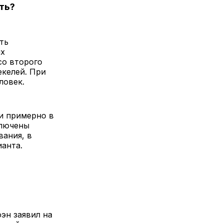
ить?
ть
ых
со второго
екелей. При
еловек.
и примерно в
ключены
ания, в
анта.
эн заявил на