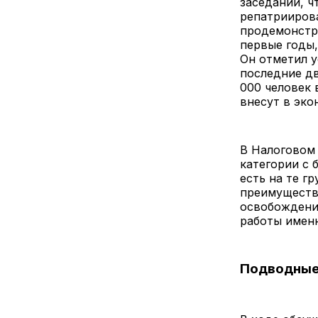
заседании, 
репатриирова
продемонстр
первые годы,
Он отметил у
последние дв
000 человек 
внесут в эко
В Налоговом 
категории с 
есть на те г
преимуществ.
освобождение
работы именн
Подводные