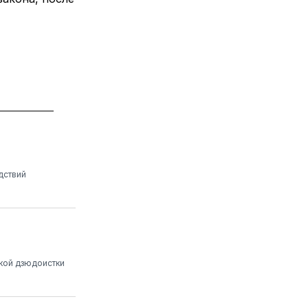
дствий
ской дзюдоистки