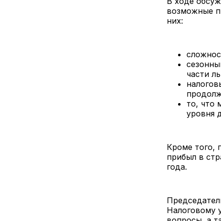
В ходе обсуж
возможные пр
них:
сложнос
сезонны
части ль
налогов
продолж
то, что
уровня 
Кроме того, 
прибыл в стр
года.
Председател
Налоговому 
вопросы, а т