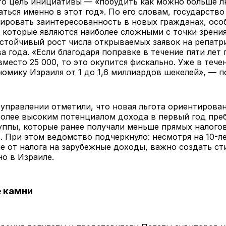
что цель инициативы — «побудить как можно больше 
ться именно в этот год». По его словам, государств
ировать заинтересованность в новых гражданах, осо
 которые являются наиболее сложными с точки зрения
стойчивый рост числа открываемых заявок на репатр
а года. «Если благодаря поправке в течение пяти лет 
вместо 25 000, то это окупится фискально. Уже в тече
номику Израиля от 1 до 1,6 миллиардов шекелей», — п
управлении отметили, что новая льгота ориентирован
более высоким потенциалом дохода в первый год пре
руппы, которые ранее получали меньше прямых налого
 При этом ведомство подчеркнуло: несмотря на 10-л
 от налога на зарубежные доходы, важно создать ст
о в Израиле.
 камни