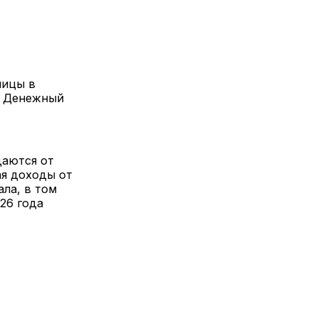
ницы в
. Денежный
даются от
ая доходы от
ала, в том
26 года