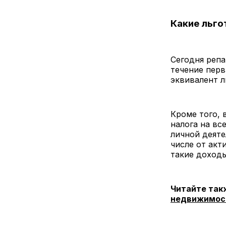
Какие льго
Сегодня репа
течение перв
эквивалент л
Кроме того, 
налога на вс
личной деяте
числе от акт
такие доход
Читайте так
недвижимост