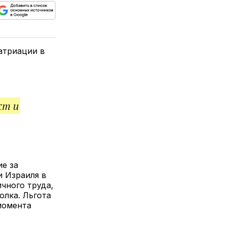
ься
пируйте
елитесь
лкой
атриации в
ст и
е за
и Израиля в
ичного труда,
олка. Льгота
момента