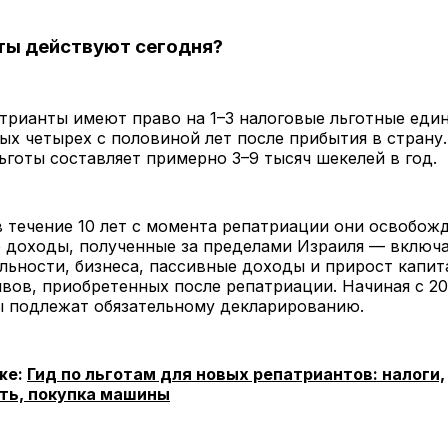
ты действуют сегодня?
трианты имеют право на 1–3 налоговые льготные еди
ых четырех с половиной лет после прибытия в страну
ьготы составляет примерно 3–9 тысяч шекелей в год.
в течение 10 лет с момента репатриации они освобож
е доходы, полученные за пределами Израиля — включ
льности, бизнеса, пассивные доходы и прирост капит
ивов, приобретенных после репатриации. Начиная с 20
ы подлежат обязательному декларированию.
же:
Гид по льготам для новых репатриантов: налоги,
ь, покупка машины