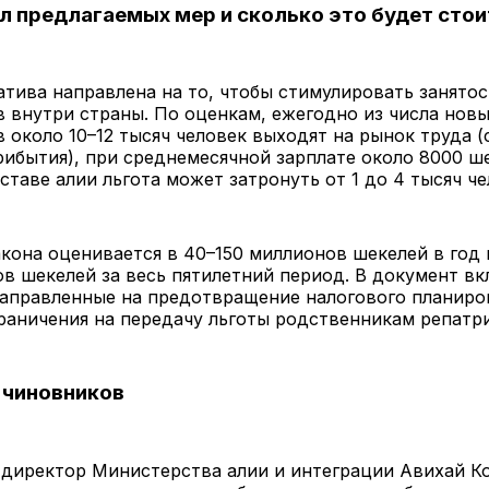
л предлагаемых мер и сколько это будет сто
тива направлена на то, чтобы стимулировать занятос
 внутри страны. По оценкам, ежегодно из числа нов
 около 10–12 тысяч человек выходят на рынок труда (
рибытия), при среднемесячной зарплате около 8000 ш
таве алии льгота может затронуть от 1 до 4 тысяч ч
кона оценивается в 40–150 миллионов шекелей в год 
в шекелей за весь пятилетний период. В документ в
аправленные на предотвращение налогового планиров
раничения на передачу льготы родственникам репатри
 чиновников
директор Министерства алии и интеграции Авихай Ко