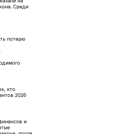
казали на
кона. Среди
ать потерю
х
ходимого
х, кто
иантов 2026
финансов и
ятые
акона, после