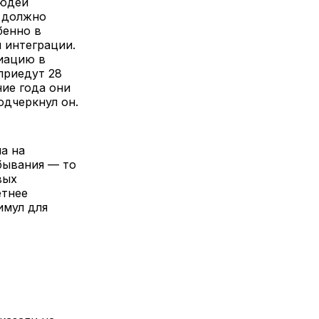
людей
о должно
бенно в
 интеграции.
иацию в
приедут 28
ние года они
одчеркнул он.
а на
бывания — то
вых
етнее
имул для