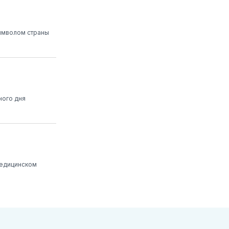
символом страны
ного дня
медицинском