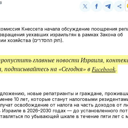
В
Поделиться
Поделиться
Поделит
Ско
у
в
в
и
Twitter
Facebook
Telegram
под
ссы
комиссия Кнессета начала обсуждение поощрения реп
звращения уехавших израильтян в рамках Закона об
урегулировании хозяйства (חוק ההסדרים).
пропустить главные новости Израиля, контек
, подписывайтесь на «Сегодня» в
Facebook
.
едложению, новые репатрианты и граждане, проживши
менее 10 лет, которые станут налоговыми резидентам
олучат освобождение от налога на часть доходов от л
 Израиле в 2026–2030 годах — до установленного пот
тавляться по убывающей шкале в течение пяти лет с 
.