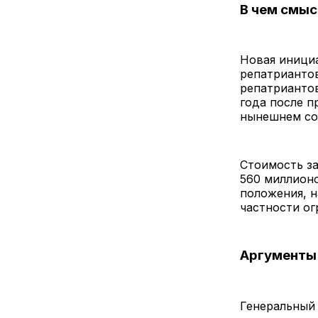
В чем смыс
Новая инициа
репатриантов
репатриантов
года после п
нынешнем сос
Стоимость за
560 миллионо
положения, н
частности ог
Аргументы
Генеральный 