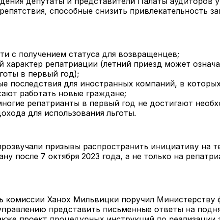
дения депутаты и представители Палаты аудиторов у
епятствия, способные снизить привлекательность за
ти с получением статуса для возвращенцев;
й характер репатриации (летний приезд может означ
готы в первый год);
ые последствия для иностранных компаний, в которы
ают работать новые граждане;
 многие репатрианты в первый год не достигают необ
дохода для использования льготы.
прозвучали призывы распространить инициативу на те
ану после 7 октября 2023 года, а не только на репатр
ь комиссии Ханох Мильвицки поручил Министерству 
управлению представить письменные ответы на подн
акже проект процедурных инструкций по реализации з